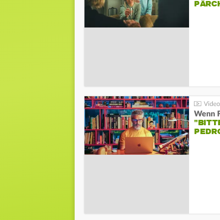
PÄRC
"BITT
PEDR