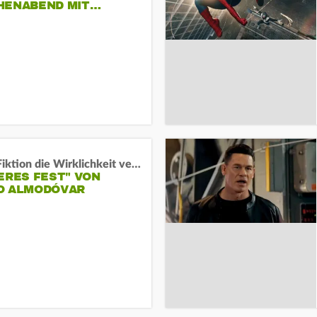
HENABEND MIT…
Wenn Fiktion die Wirklichkeit verschiebt:
ERES FEST" VON
O ALMODÓVAR