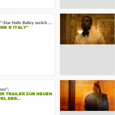
"Arielle"-Star Halle Bailey zurück auf der Leinwand:
 ME & ITALY"
sso":
ER TRAILER ZUR NEUEN
FEL DER…