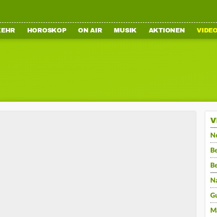
KEHR
HOROSKOP
ON AIR
MUSIK
AKTIONEN
VIDE
V
N
Be
B
N
G
M