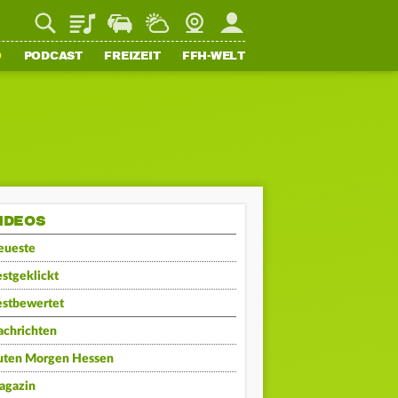
Playlist
Staupilot
Wetter
Webcam
Mein FFH
O
PODCAST
FREIZEIT
FFH-WELT
IDEOS
eueste
stgeklickt
estbewertet
achrichten
uten Morgen Hessen
agazin