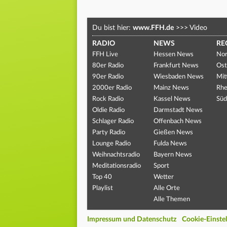
Du bist hier:
www.FFH.de
>>>
Video
RADIO
NEWS
RE
FFH Live
Hessen News
Nor
80er Radio
Frankfurt News
Ost
90er Radio
Wiesbaden News
Mit
2000er Radio
Mainz News
Rhe
Rock Radio
Kassel News
Süd
Oldie Radio
Darmstadt News
Schlager Radio
Offenbach News
Party Radio
Gießen News
Lounge Radio
Fulda News
Weihnachtsradio
Bayern News
Meditationsradio
Sport
Top 40
Wetter
Playlist
Alle Orte
Alle Themen
Impressum und Datenschutz
Cookie-Einste