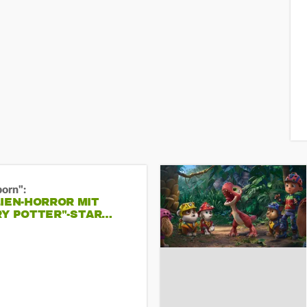
born":
IEN-HORROR MIT
RY POTTER"-STAR…