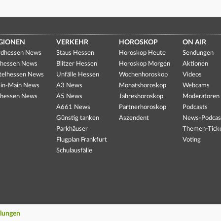
GIONEN
VERKEHR
HOROSKOP
ON AIR
dhessen News
Staus Hessen
Horoskop Heute
Sendungen
hessen News
Blitzer Hessen
Horoskop Morgen
Aktionen
telhessen News
Unfälle Hessen
Wochenhoroskop
Videos
in-Main News
A3 News
Monatshoroskop
Webcams
hessen News
A5 News
Jahreshoroskop
Moderatoren
A661 News
Partnerhoroskop
Podcasts
Günstig tanken
Aszendent
News-Podcas
Parkhäuser
Themen-Tick
Flugplan Frankfurt
Voting
Schulausfälle
llungen