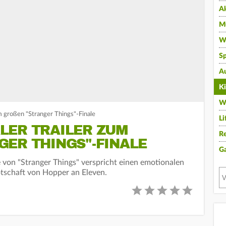
A
Mu
Wi
Sp
A
K
W
m großen "Stranger Things"-Finale
Li
LER TRAILER ZUM
Re
ER THINGS"-FINALE
G
e von "Stranger Things" verspricht einen emotionalen
tschaft von Hopper an Eleven.