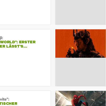
i:
 WORLD": ERSTER
ER LÄSST'S…
vite":
TISCHER