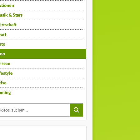
ktionen
sik & Stars
rtschaft
ort
uto
ino
issen
festyle
ise
aming