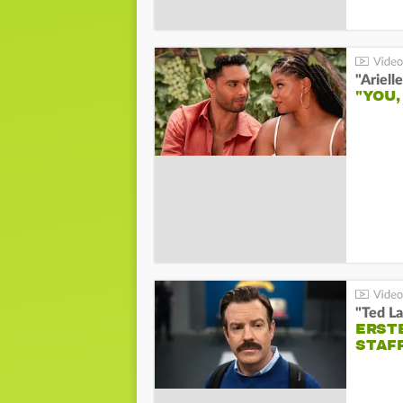
"YOU,
"Ted La
ERST
STAF