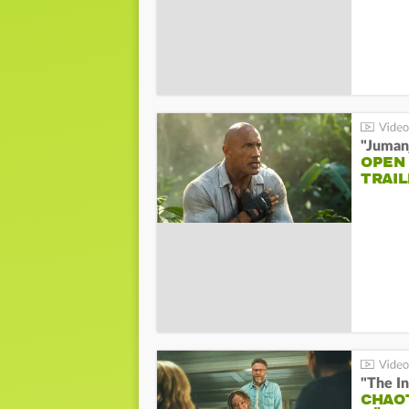
"Jumanj
OPEN
TRAIL
"The In
CHAO