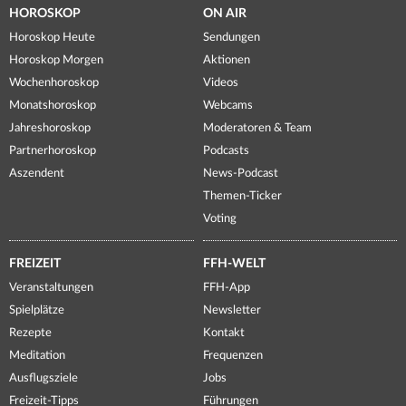
HOROSKOP
ON AIR
Horoskop Heute
Sendungen
Horoskop Morgen
Aktionen
Wochenhoroskop
Videos
Monatshoroskop
Webcams
Jahreshoroskop
Moderatoren & Team
Partnerhoroskop
Podcasts
Aszendent
News-Podcast
Themen-Ticker
Voting
FREIZEIT
FFH-WELT
Veranstaltungen
FFH-App
Spielplätze
Newsletter
Rezepte
Kontakt
Meditation
Frequenzen
Ausflugsziele
Jobs
Freizeit-Tipps
Führungen