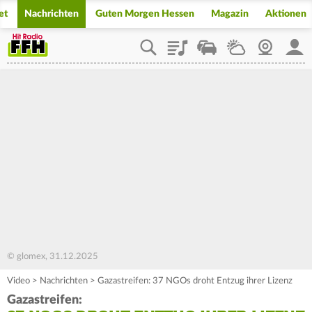
et
Nachrichten
Guten Morgen Hessen
Magazin
Aktionen
Playlist
Staupilot
Wetter
Webcam
Mein
© glomex, 31.12.2025
Video
>
Nachrichten
>
Gazastreifen: 37 NGOs droht Entzug ihrer Lizenz
Gazastreifen: