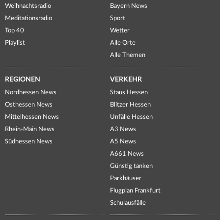
Weihnachtsradio
Bayern News
Meditationsradio
Sport
Top 40
Wetter
Playlist
Alle Orte
Alle Themen
REGIONEN
VERKEHR
Nordhessen News
Staus Hessen
Osthessen News
Blitzer Hessen
Mittelhessen News
Unfälle Hessen
Rhein-Main News
A3 News
Südhessen News
A5 News
A661 News
Günstig tanken
Parkhäuser
Flugplan Frankfurt
Schulausfälle