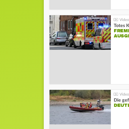
Totes 
FREM
AUSG
Die gef
DEUT