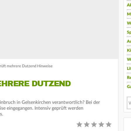
A
Mu
Wi
Sp
A
K
W
prüft mehrere Dutzend Hinweise
Li
Re
MEHRERE DUTZEND
G
inbruch in Gelsenkirchen verantwortlich? Bei der
eise eingegangen. Intensiv geprüft werden
s.