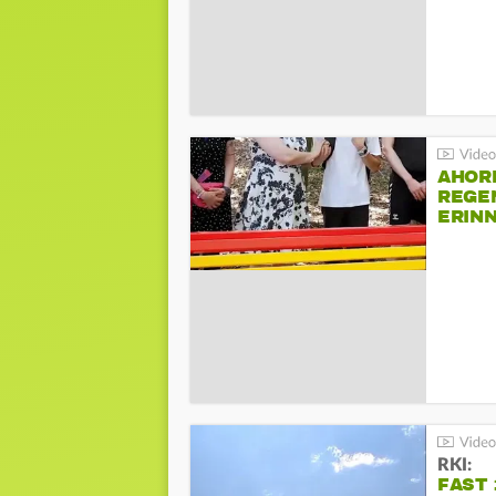
AHOR
REGE
ERIN
BEIM 
RKI:
FAST 