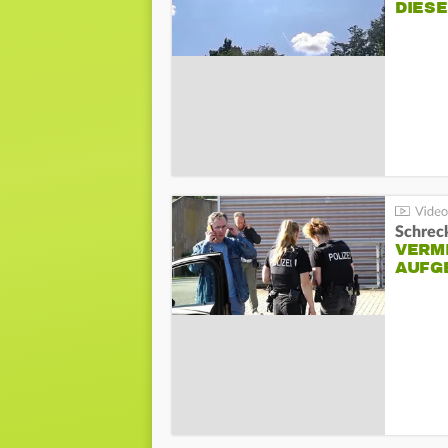
DIES
Schreck
VERM
AUFG