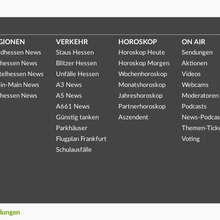
GIONEN
VERKEHR
HOROSKOP
ON AIR
dhessen News
Staus Hessen
Horoskop Heute
Sendungen
hessen News
Blitzer Hessen
Horoskop Morgen
Aktionen
telhessen News
Unfälle Hessen
Wochenhoroskop
Videos
in-Main News
A3 News
Monatshoroskop
Webcams
hessen News
A5 News
Jahreshoroskop
Moderatoren
A661 News
Partnerhoroskop
Podcasts
Günstig tanken
Aszendent
News-Podcas
Parkhäuser
Themen-Tick
Flugplan Frankfurt
Voting
Schulausfälle
llungen