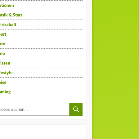
ktionen
sik & Stars
rtschaft
ort
uto
ino
issen
festyle
ise
aming