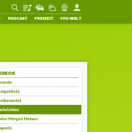
Playlist
Staupilot
Wetter
Webcam
Mein FFH
O
PODCAST
FREIZEIT
FFH-WELT
IDEOS
eueste
stgeklickt
estbewertet
achrichten
uten Morgen Hessen
agazin