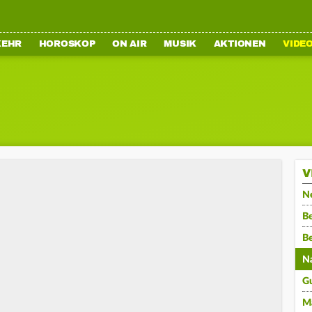
KEHR
HOROSKOP
ON AIR
MUSIK
AKTIONEN
VIDE
V
N
Be
B
N
G
M