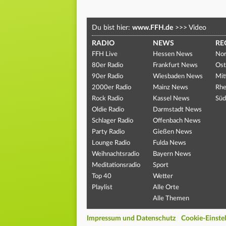
Du bist hier:
www.FFH.de
>>>
Video
RADIO
NEWS
RE
FFH Live
Hessen News
Nor
80er Radio
Frankfurt News
Ost
90er Radio
Wiesbaden News
Mit
2000er Radio
Mainz News
Rhe
Rock Radio
Kassel News
Süd
Oldie Radio
Darmstadt News
Schlager Radio
Offenbach News
Party Radio
Gießen News
Lounge Radio
Fulda News
Weihnachtsradio
Bayern News
Meditationsradio
Sport
Top 40
Wetter
Playlist
Alle Orte
Alle Themen
Impressum und Datenschutz
Cookie-Einste