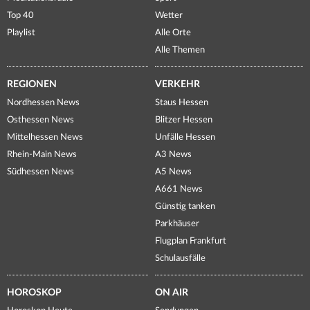
Top 40
Wetter
Playlist
Alle Orte
Alle Themen
REGIONEN
VERKEHR
Nordhessen News
Staus Hessen
Osthessen News
Blitzer Hessen
Mittelhessen News
Unfälle Hessen
Rhein-Main News
A3 News
Südhessen News
A5 News
A661 News
Günstig tanken
Parkhäuser
Flugplan Frankfurt
Schulausfälle
HOROSKOP
ON AIR