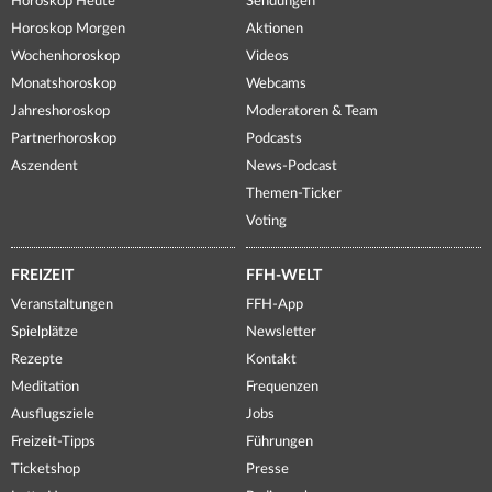
Horoskop Heute
Sendungen
Horoskop Morgen
Aktionen
Wochenhoroskop
Videos
Monatshoroskop
Webcams
Jahreshoroskop
Moderatoren & Team
Partnerhoroskop
Podcasts
Aszendent
News-Podcast
Themen-Ticker
Voting
FREIZEIT
FFH-WELT
Veranstaltungen
FFH-App
Spielplätze
Newsletter
Rezepte
Kontakt
Meditation
Frequenzen
Ausflugsziele
Jobs
Freizeit-Tipps
Führungen
Ticketshop
Presse