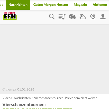
et
Nachrichten
Guten Morgen Hessen
Magazin
Aktionen
Playlist
Staupilot
Wetter
Webcam
Mein
© glomex, 01.01.2026
Video
>
Nachrichten
>
Vierschanzentournee: Prevc dominiert weiter
Vierschanzentournee: