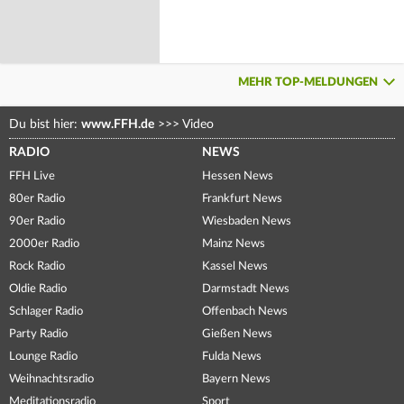
MEHR TOP-MELDUNGEN
Du bist hier:
www.FFH.de
>>>
Video
RADIO
NEWS
FFH Live
Hessen News
80er Radio
Frankfurt News
90er Radio
Wiesbaden News
2000er Radio
Mainz News
Rock Radio
Kassel News
Oldie Radio
Darmstadt News
Schlager Radio
Offenbach News
Party Radio
Gießen News
Lounge Radio
Fulda News
Weihnachtsradio
Bayern News
Meditationsradio
Sport