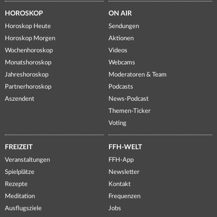
HOROSKOP
ON AIR
Horoskop Heute
Sendungen
Horoskop Morgen
Aktionen
Wochenhoroskop
Videos
Monatshoroskop
Webcams
Jahreshoroskop
Moderatoren & Team
Partnerhoroskop
Podcasts
Aszendent
News-Podcast
Themen-Ticker
Voting
FREIZEIT
FFH-WELT
Veranstaltungen
FFH-App
Spielplätze
Newsletter
Rezepte
Kontakt
Meditation
Frequenzen
Ausflugsziele
Jobs