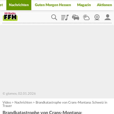
et
Nachrichten
Guten Morgen Hessen
Magazin
Aktionen
Playlist
Staupilot
Wetter
Webcam
Mein
© glomex, 02.01.2026
Video
>
Nachrichten
>
Brandkatastrophe von Crans-Montana: Schweiz in
Trauer
Brandkatastrophe von Crans-Montana: