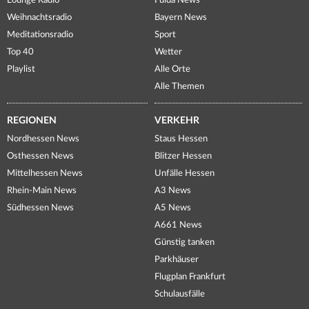
Lounge Radio
Fulda News
Weihnachtsradio
Bayern News
Meditationsradio
Sport
Top 40
Wetter
Playlist
Alle Orte
Alle Themen
REGIONEN
VERKEHR
Nordhessen News
Staus Hessen
Osthessen News
Blitzer Hessen
Mittelhessen News
Unfälle Hessen
Rhein-Main News
A3 News
Südhessen News
A5 News
A661 News
Günstig tanken
Parkhäuser
Flugplan Frankfurt
Schulausfälle