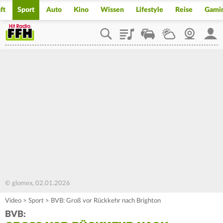
ft
Sport
Auto
Kino
Wissen
Lifestyle
Reise
Gami
Playlist
Staupilot
Wetter
Webcam
Mein
© glomex, 02.01.2026
Video
>
Sport
>
BVB: Groß vor Rückkehr nach Brighton
BVB: