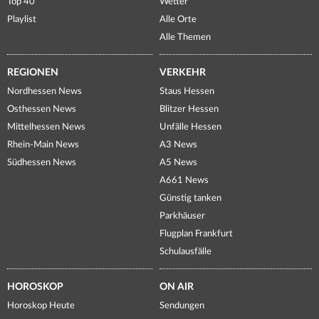
Top 40
Wetter
Playlist
Alle Orte
Alle Themen
REGIONEN
VERKEHR
Nordhessen News
Staus Hessen
Osthessen News
Blitzer Hessen
Mittelhessen News
Unfälle Hessen
Rhein-Main News
A3 News
Südhessen News
A5 News
A661 News
Günstig tanken
Parkhäuser
Flugplan Frankfurt
Schulausfälle
HOROSKOP
ON AIR
Horoskop Heute
Sendungen