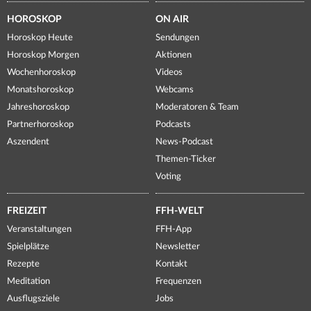
HOROSKOP
ON AIR
Horoskop Heute
Sendungen
Horoskop Morgen
Aktionen
Wochenhoroskop
Videos
Monatshoroskop
Webcams
Jahreshoroskop
Moderatoren & Team
Partnerhoroskop
Podcasts
Aszendent
News-Podcast
Themen-Ticker
Voting
FREIZEIT
FFH-WELT
Veranstaltungen
FFH-App
Spielplätze
Newsletter
Rezepte
Kontakt
Meditation
Frequenzen
Ausflugsziele
Jobs