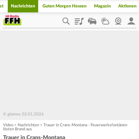
et
Nachrichten
Guten Morgen Hessen
Magazin
Aktionen
Playlist
Staupilot
Wetter
Webcam
Mein
© glomex, 02.01.2026
Video
>
Nachrichten
>
Trauer in Crans-Montana - Feuerwerksfontänen
lösten Brand aus
Trauer in Crans-Montana