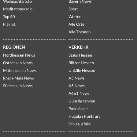
Weihnachtsradio
Bayern News
Meditationsradio
Sport
Top 40
Wetter
Playlist
Alle Orte
Alle Themen
REGIONEN
VERKEHR
Nordhessen News
Staus Hessen
Osthessen News
Blitzer Hessen
Mittelhessen News
Unfälle Hessen
Rhein-Main News
A3 News
Südhessen News
A5 News
A661 News
Günstig tanken
Parkhäuser
Flugplan Frankfurt
Schulausfälle