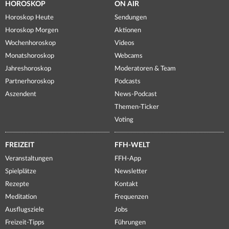
HOROSKOP
ON AIR
Horoskop Heute
Sendungen
Horoskop Morgen
Aktionen
Wochenhoroskop
Videos
Monatshoroskop
Webcams
Jahreshoroskop
Moderatoren & Team
Partnerhoroskop
Podcasts
Aszendent
News-Podcast
Themen-Ticker
Voting
FREIZEIT
FFH-WELT
Veranstaltungen
FFH-App
Spielplätze
Newsletter
Rezepte
Kontakt
Meditation
Frequenzen
Ausflugsziele
Jobs
Freizeit-Tipps
Führungen