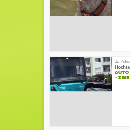
Hochta
AUTO
– ZW