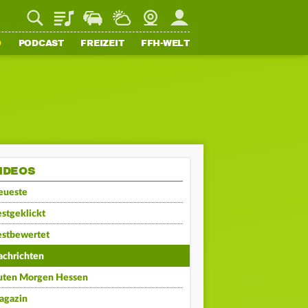
Playlist
Staupilot
Wetter
Webcam
Mein FFH
O
PODCAST
FREIZEIT
FFH-WELT
IDEOS
eueste
stgeklickt
estbewertet
achrichten
uten Morgen Hessen
agazin