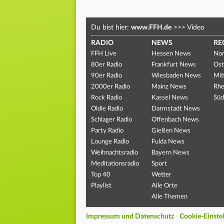
Du bist hier:
www.FFH.de
>>>
Video
RADIO
NEWS
RE
FFH Live
Hessen News
Nor
80er Radio
Frankfurt News
Ost
90er Radio
Wiesbaden News
Mit
2000er Radio
Mainz News
Rhe
Rock Radio
Kassel News
Süd
Oldie Radio
Darmstadt News
Schlager Radio
Offenbach News
Party Radio
Gießen News
Lounge Radio
Fulda News
Weihnachtsradio
Bayern News
Meditationsradio
Sport
Top 40
Wetter
Playlist
Alle Orte
Alle Themen
Impressum und Datenschutz
Cookie-Einste