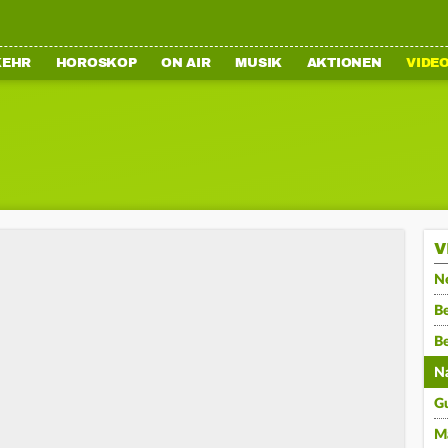
KEHR
HOROSKOP
ON AIR
MUSIK
AKTIONEN
VIDE
V
N
Be
B
N
G
M