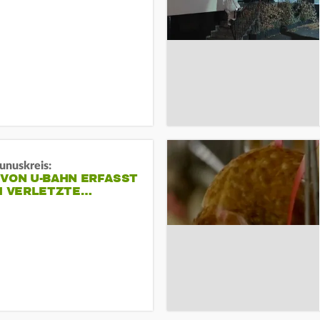
unuskreis:
 VON U-BAHN ERFASST
EI VERLETZTE…