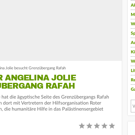
A
Mu
Wi
Sp
A
K
W
ina Jolie besucht Grenzübergang Rafah
Li
 ANGELINA JOLIE
Re
ÜBERGANG RAFAH
G
e hat die ägyptische Seite des Grenzübergangs Rafah
 dort mit Vertretern der Hilfsorganisation Roter
die humanitäre Hilfe in das Palästinensergebiet