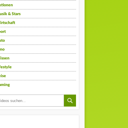
ktionen
sik & Stars
rtschaft
ort
uto
ino
issen
festyle
ise
aming