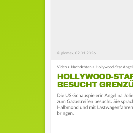
© glomex, 02.01.2026
Video
>
Nachrichten
>
Hollywood-Star Angel
HOLLYWOOD-STAR
BESUCHT GRENZ
Die US-Schauspielerin Angelina Joli
zum Gazastreifen besucht. Sie sprach
Halbmond und mit Lastwagenfahrern, 
bringen.