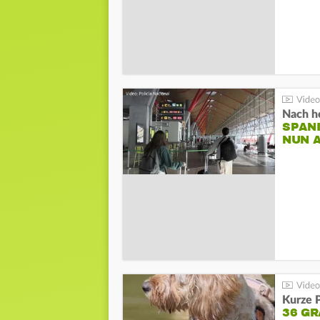
Nach he
SPAN
NUN 
Kurze P
36 G