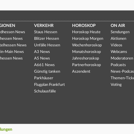
GIONEN
VERKEHR
HOROSKOP
ON AIR
dhessen News
Staus Hessen
Horoskop Heute
Sendungen
hessen News
Blitzer Hessen
Horoskop Morgen
Aktionen
telhessen News
Unfälle Hessen
Wochenhoroskop
Videos
in-Main News
A3 News
Monatshoroskop
Webcams
hessen News
A5 News
Jahreshoroskop
Moderatoren
A661 News
Partnerhoroskop
Podcasts
Günstig tanken
Aszendent
News-Podcas
Parkhäuser
Themen-Tick
Flugplan Frankfurt
Voting
Schulausfälle
llungen