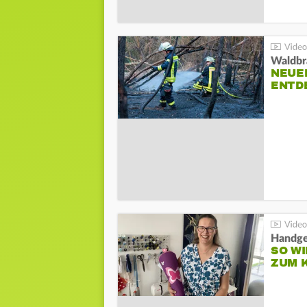
Waldbr
NEUE
ENTD
Handge
SO WI
ZUM 