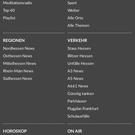
Meditationsradio
Sport
Top 40
Wetter
Playlist
Alle Orte
Alle Themen
REGIONEN
VERKEHR
Nordhessen News
Staus Hessen
Osthessen News
Blitzer Hessen
Mittelhessen News
Unfälle Hessen
Rhein-Main News
A3 News
Südhessen News
A5 News
A661 News
Günstig tanken
Parkhäuser
Flugplan Frankfurt
Schulausfälle
HOROSKOP
ON AIR