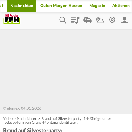
et
Nachrichten
Guten Morgen Hessen
Magazin
Aktionen
Playlist
Staupilot
Wetter
Webcam
Mein
© glomex, 04.01.2026
Video
>
Nachrichten
>
Brand auf Silvesterparty: 14-Jährige unter
Todesopfern von Crans-Montana identifiziert
Brand auf Silvesterparty: