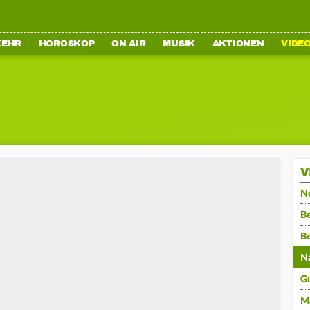
KEHR
HOROSKOP
ON AIR
MUSIK
AKTIONEN
VIDE
V
N
Be
B
N
G
M