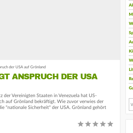
A
Mu
Wi
Sp
A
K
W
pruch der USA auf Grönland
Li
GT ANSPRUCH DER USA
Re
G
z der Vereinigten Staaten in Venezuela hat US-
h auf Grönland bekräftigt. Wie zuvor verwies der
ie "nationale Sicherheit" der USA. Grönland gehört