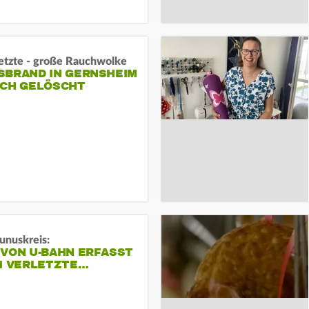
letzte - große Rauchwolke
BRAND IN GERNSHEIM E
CH GELÖSCHT
unuskreis:
 VON U-BAHN ERFASST
EI VERLETZTE…