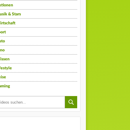
ktionen
sik & Stars
rtschaft
ort
uto
ino
issen
festyle
ise
aming