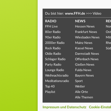
Du bist hier:
www.FFH.de
>>>
Video
RADIO
NEWS
RE
FFH Live
Hessen News
Nor
80er Radio
Frankfurt News
Ost
90er Radio
Wiesbaden News
Mit
2000er Radio
Mainz News
Rhe
Rock Radio
Kassel News
Süd
Oldie Radio
Darmstadt News
Schlager Radio
Offenbach News
Party Radio
Gießen News
Lounge Radio
Fulda News
Weihnachtsradio
Bayern News
Meditationsradio
Sport
Top 40
Wetter
Playlist
Alle Orte
Alle Themen
Impressum und Datenschutz
Cookie-Einste