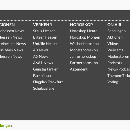
GIONEN
VERKEHR
HOROSKOP
ON AIR
dhessen News
Staus Hessen
Horoskop Heute
Sendungen
hessen News
Blitzer Hessen
Horoskop Morgen
Aktionen
telhessen News
Unfälle Hessen
Wochenhoroskop
Videos
in-Main News
A3 News
Monatshoroskop
Webcams
hessen News
A5 News
Jahreshoroskop
Moderatoren
A661 News
Partnerhoroskop
Podcasts
Günstig tanken
Aszendent
News-Podcas
Parkhäuser
Themen-Tick
Flugplan Frankfurt
Voting
Schulausfälle
llungen