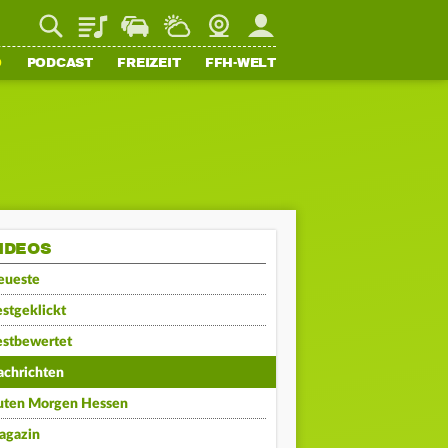
Playlist
Staupilot
Wetter
Webcam
Mein FFH
O
PODCAST
FREIZEIT
FFH-WELT
IDEOS
eueste
stgeklickt
estbewertet
achrichten
uten Morgen Hessen
agazin