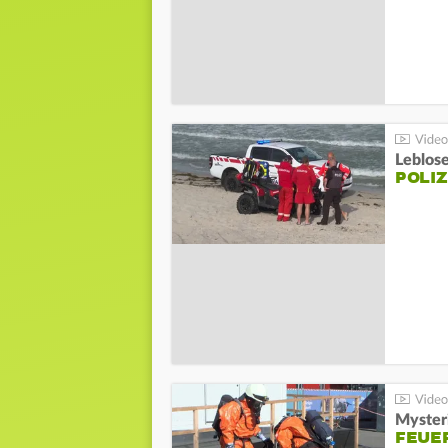
Leblos
POLIZ
Mysteri
FEUE