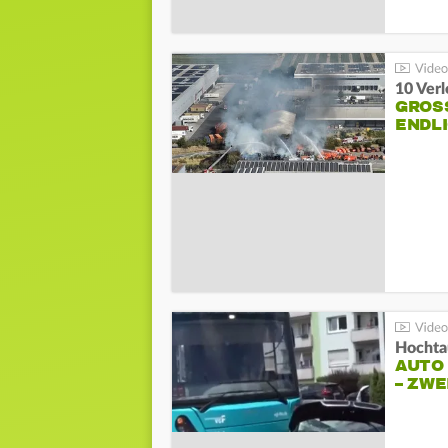
10 Ver
GROSS
NDLI
Hochta
AUTO
– ZW