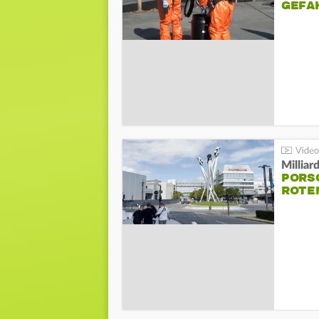
GEFA
Millia
PORSC
ROTE