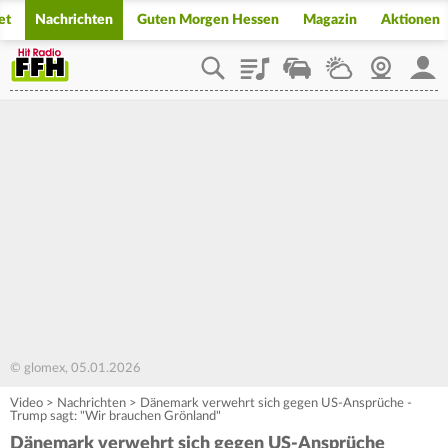
et
Nachrichten
Guten Morgen Hessen
Magazin
Aktionen
Playlist
Staupilot
Wetter
Webcam
Mein
© glomex, 05.01.2026
Video
>
Nachrichten
>
Dänemark verwehrt sich gegen US-Ansprüche -
Trump sagt: "Wir brauchen Grönland"
Dänemark verwehrt sich gegen US-Ansprüche