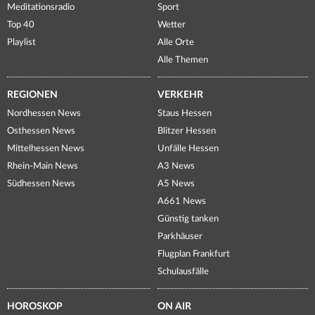
Meditationsradio
Sport
Top 40
Wetter
Playlist
Alle Orte
Alle Themen
REGIONEN
VERKEHR
Nordhessen News
Staus Hessen
Osthessen News
Blitzer Hessen
Mittelhessen News
Unfälle Hessen
Rhein-Main News
A3 News
Südhessen News
A5 News
A661 News
Günstig tanken
Parkhäuser
Flugplan Frankfurt
Schulausfälle
HOROSKOP
ON AIR