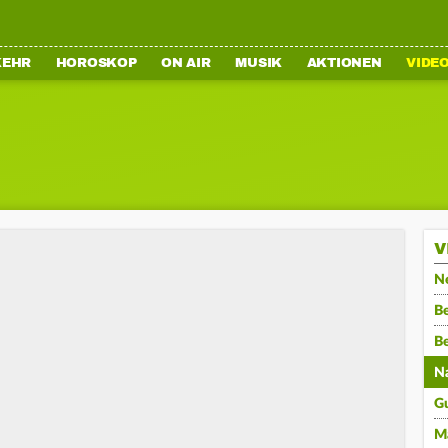
KEHR
HOROSKOP
ON AIR
MUSIK
AKTIONEN
VIDE
V
N
Be
B
N
G
M