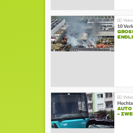
10 Ver
GROSS
NDLI
Hochta
AUTO
– ZW