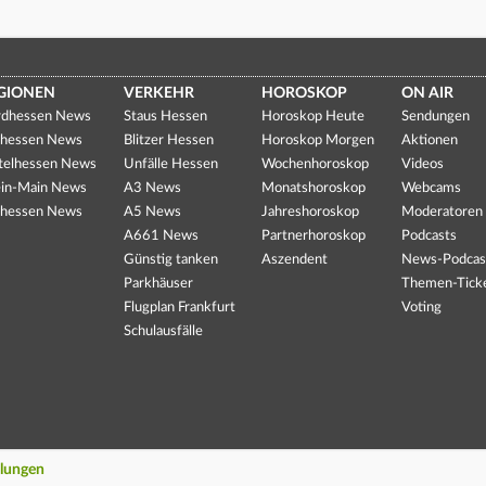
GIONEN
VERKEHR
HOROSKOP
ON AIR
dhessen News
Staus Hessen
Horoskop Heute
Sendungen
hessen News
Blitzer Hessen
Horoskop Morgen
Aktionen
telhessen News
Unfälle Hessen
Wochenhoroskop
Videos
in-Main News
A3 News
Monatshoroskop
Webcams
hessen News
A5 News
Jahreshoroskop
Moderatoren
A661 News
Partnerhoroskop
Podcasts
Günstig tanken
Aszendent
News-Podcas
Parkhäuser
Themen-Tick
Flugplan Frankfurt
Voting
Schulausfälle
llungen