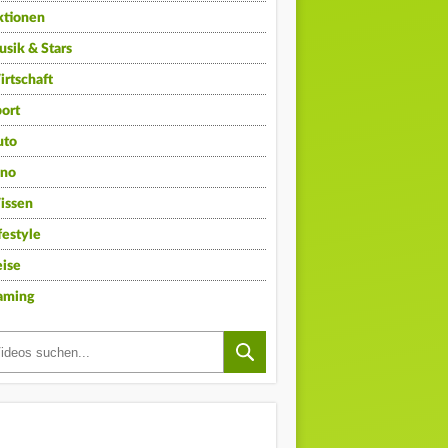
ktionen
sik & Stars
rtschaft
ort
uto
ino
issen
festyle
ise
aming