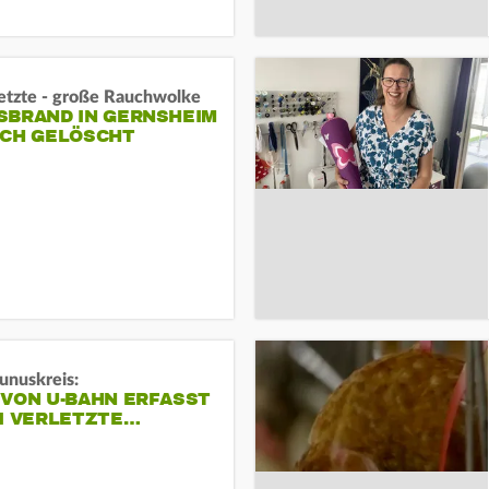
letzte - große Rauchwolke
BRAND IN GERNSHEIM E
CH GELÖSCHT
unuskreis:
 VON U-BAHN ERFASST
EI VERLETZTE…