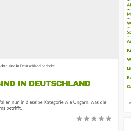
A
Mu
Wi
Sp
A
K
W
chte sind in Deutschland bedroht
Li
Re
IND IN DEUTSCHLAND
G
fallen nun in dieselbe Kategorie wie Ungarn, was die
s betrifft.