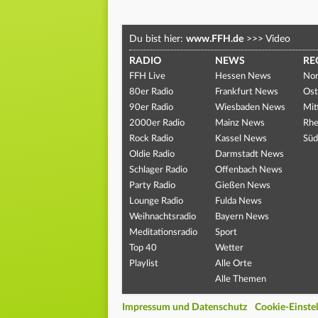
Du bist hier:
www.FFH.de
>>>
Video
RADIO
NEWS
RE
FFH Live
Hessen News
Nor
80er Radio
Frankfurt News
Ost
90er Radio
Wiesbaden News
Mit
2000er Radio
Mainz News
Rhe
Rock Radio
Kassel News
Süd
Oldie Radio
Darmstadt News
Schlager Radio
Offenbach News
Party Radio
Gießen News
Lounge Radio
Fulda News
Weihnachtsradio
Bayern News
Meditationsradio
Sport
Top 40
Wetter
Playlist
Alle Orte
Alle Themen
Impressum und Datenschutz
Cookie-Einste