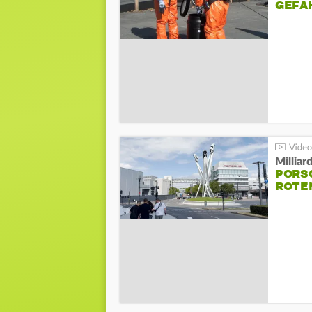
GEFA
Millia
PORSC
ROTE