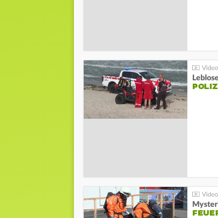
Leblos
POLIZ
Mysteri
FEUE