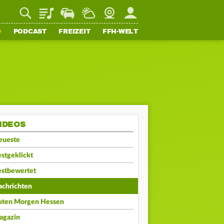
Playlist
Staupilot
Wetter
Webcam
Mein FFH
O
PODCAST
FREIZEIT
FFH-WELT
IDEOS
eueste
stgeklickt
estbewertet
achrichten
uten Morgen Hessen
agazin