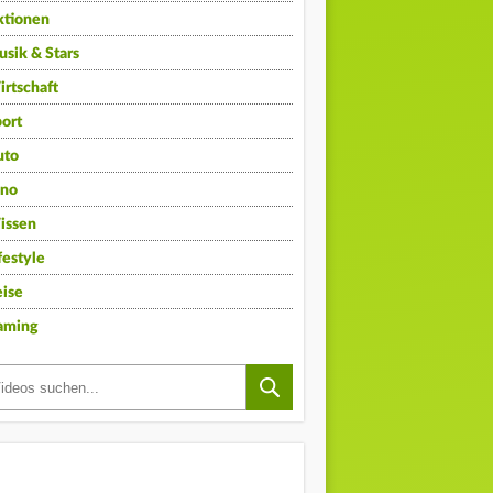
ktionen
sik & Stars
rtschaft
ort
uto
ino
issen
festyle
ise
aming