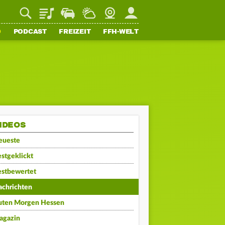
Playlist
Staupilot
Wetter
Webcam
Mein FFH
O
PODCAST
FREIZEIT
FFH-WELT
IDEOS
eueste
stgeklickt
estbewertet
achrichten
uten Morgen Hessen
agazin