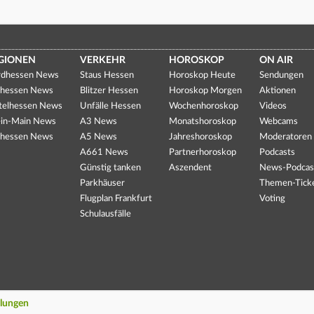
GIONEN
VERKEHR
HOROSKOP
ON AIR
dhessen News
Staus Hessen
Horoskop Heute
Sendungen
hessen News
Blitzer Hessen
Horoskop Morgen
Aktionen
telhessen News
Unfälle Hessen
Wochenhoroskop
Videos
in-Main News
A3 News
Monatshoroskop
Webcams
hessen News
A5 News
Jahreshoroskop
Moderatoren
A661 News
Partnerhoroskop
Podcasts
Günstig tanken
Aszendent
News-Podcas
Parkhäuser
Themen-Tick
Flugplan Frankfurt
Voting
Schulausfälle
llungen