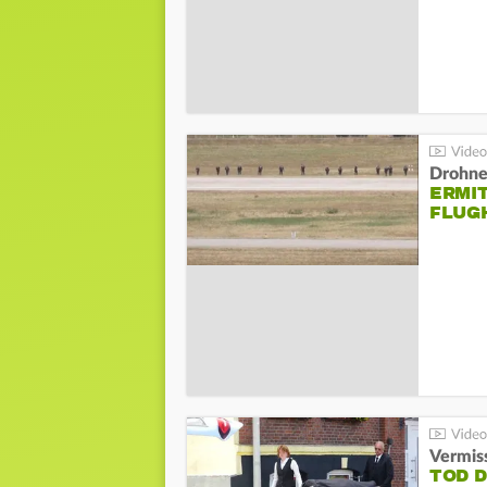
Drohnen
ERMI
FLUG
Vermis
TOD 