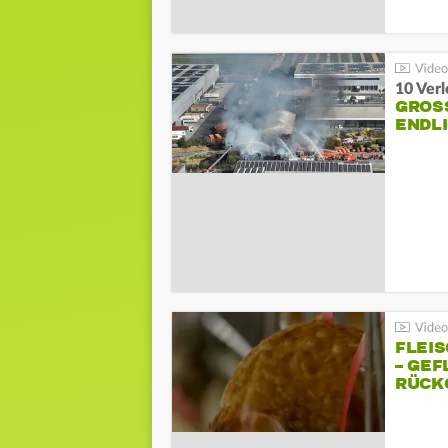
10 Ver
GROSS
NDLI
FLEI
– GEF
ÜCKG