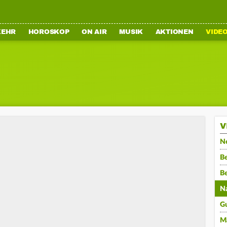
KEHR
HOROSKOP
ON AIR
MUSIK
AKTIONEN
VIDE
V
N
Be
B
N
G
M