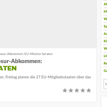
A
Mu
Wi
Sp
A
K
W
osur-Abkommen: EU-Minister beraten
Li
osur-Abkommen:
Re
ATEN
G
n. Freitag planen die 27 EU-Mitgliedsstaaten über das