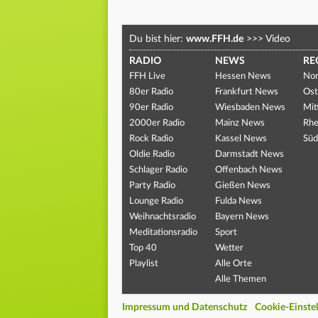
Du bist hier:
www.FFH.de
>>>
Video
RADIO
NEWS
RE
FFH Live
Hessen News
Nor
80er Radio
Frankfurt News
Ost
90er Radio
Wiesbaden News
Mit
2000er Radio
Mainz News
Rhe
Rock Radio
Kassel News
Süd
Oldie Radio
Darmstadt News
Schlager Radio
Offenbach News
Party Radio
Gießen News
Lounge Radio
Fulda News
Weihnachtsradio
Bayern News
Meditationsradio
Sport
Top 40
Wetter
Playlist
Alle Orte
Alle Themen
Impressum und Datenschutz
Cookie-Einste