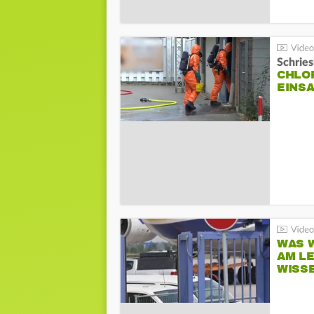
Schrie
CHLO
EINSA
WAS W
AM L
WISS