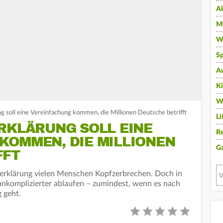
A
Mu
Wi
Sp
A
K
W
ng soll eine Vereinfachung kommen, die Millionen Deutsche betrifft
Li
RKLÄRUNG SOLL EINE
Re
KOMMEN, DIE MILLIONEN
G
FFT
ererklärung vielen Menschen Kopfzerbrechen. Doch in
 unkomplizierter ablaufen – zumindest, wenn es nach
 geht.