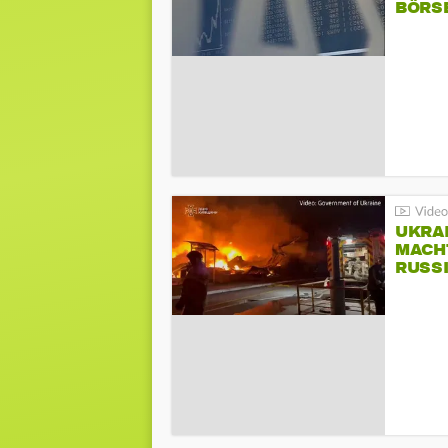
BÖRS
UKRA
MACH
RUSS