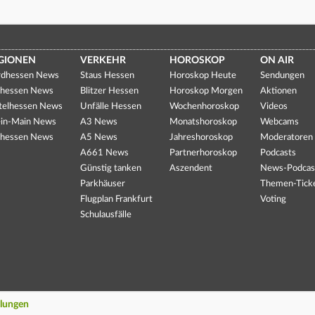
GIONEN
VERKEHR
HOROSKOP
ON AIR
dhessen News
Staus Hessen
Horoskop Heute
Sendungen
hessen News
Blitzer Hessen
Horoskop Morgen
Aktionen
telhessen News
Unfälle Hessen
Wochenhoroskop
Videos
in-Main News
A3 News
Monatshoroskop
Webcams
hessen News
A5 News
Jahreshoroskop
Moderatoren
A661 News
Partnerhoroskop
Podcasts
Günstig tanken
Aszendent
News-Podcas
Parkhäuser
Themen-Tick
Flugplan Frankfurt
Voting
Schulausfälle
llungen