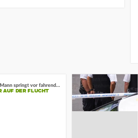
BaWü: Mann springt vor fahrendes Auto und schießt
R AUF DER FLUCHT