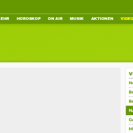
KEHR
HOROSKOP
ON AIR
MUSIK
AKTIONEN
VIDE
V
N
Be
B
N
G
M