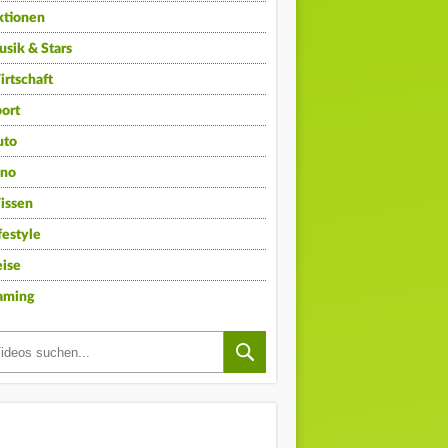
ktionen
sik & Stars
rtschaft
ort
uto
ino
issen
festyle
ise
aming