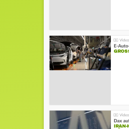
E-Auto
GROS
Dax au
IRAN