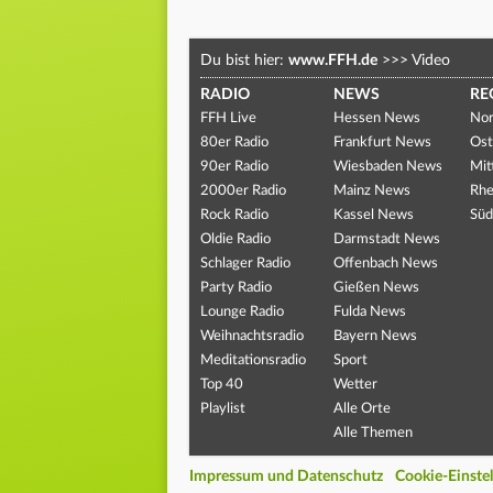
Du bist hier:
www.FFH.de
>>>
Video
RADIO
NEWS
RE
FFH Live
Hessen News
Nor
80er Radio
Frankfurt News
Ost
90er Radio
Wiesbaden News
Mit
2000er Radio
Mainz News
Rhe
Rock Radio
Kassel News
Süd
Oldie Radio
Darmstadt News
Schlager Radio
Offenbach News
Party Radio
Gießen News
Lounge Radio
Fulda News
Weihnachtsradio
Bayern News
Meditationsradio
Sport
Top 40
Wetter
Playlist
Alle Orte
Alle Themen
Impressum und Datenschutz
Cookie-Einste