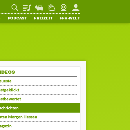
Playlist
Staupilot
Wetter
Webcam
Mein FFH
O
PODCAST
FREIZEIT
FFH-WELT
IDEOS
eueste
stgeklickt
estbewertet
achrichten
uten Morgen Hessen
agazin