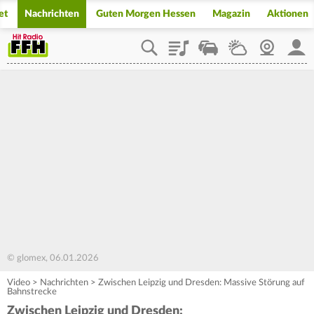
et
Nachrichten
Guten Morgen Hessen
Magazin
Aktionen
Playlist
Staupilot
Wetter
Webcam
Mein
© glomex, 06.01.2026
Video
>
Nachrichten
>
Zwischen Leipzig und Dresden: Massive Störung auf
Bahnstrecke
Zwischen Leipzig und Dresden: