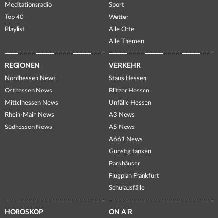
Meditationsradio
Sport
Top 40
Wetter
Playlist
Alle Orte
Alle Themen
REGIONEN
VERKEHR
Nordhessen News
Staus Hessen
Osthessen News
Blitzer Hessen
Mittelhessen News
Unfälle Hessen
Rhein-Main News
A3 News
Südhessen News
A5 News
A661 News
Günstig tanken
Parkhäuser
Flugplan Frankfurt
Schulausfälle
HOROSKOP
ON AIR