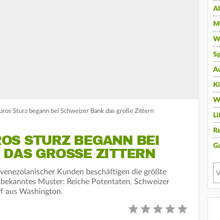
A
Mu
Wi
Sp
A
K
W
uros Sturz begann bei Schweizer Bank das große Zittern
Li
Re
OS STURZ BEGANN BEI
G
DAS GROSSE ZITTERN
 venezolanischer Kunden beschäftigen die größte
n bekanntes Muster: Reiche Potentaten, Schweizer
ff aus Washington.