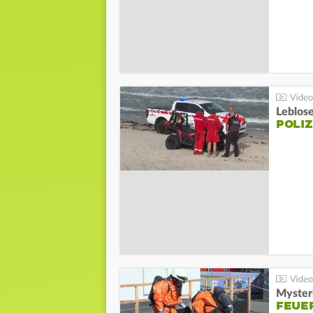
Leblos
POLIZ
Mysteri
FEUE