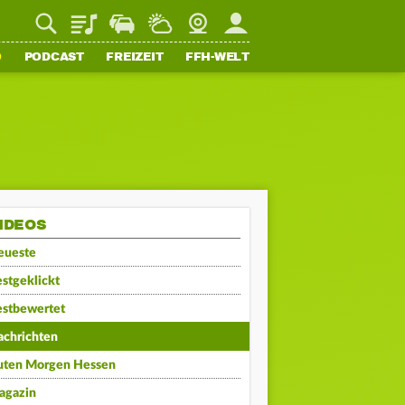
Playlist
Staupilot
Wetter
Webcam
Mein FFH
O
PODCAST
FREIZEIT
FFH-WELT
IDEOS
eueste
stgeklickt
estbewertet
achrichten
uten Morgen Hessen
agazin