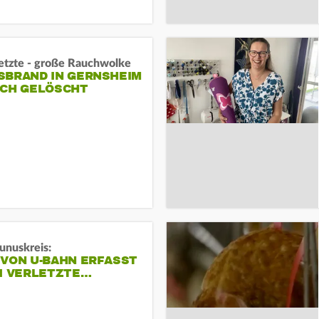
letzte - große Rauchwolke
BRAND IN GERNSHEIM E
CH GELÖSCHT
unuskreis:
 VON U-BAHN ERFASST
EI VERLETZTE…