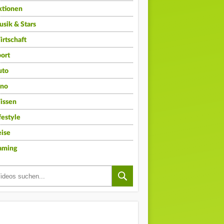
ktionen
sik & Stars
rtschaft
ort
uto
ino
issen
festyle
ise
aming