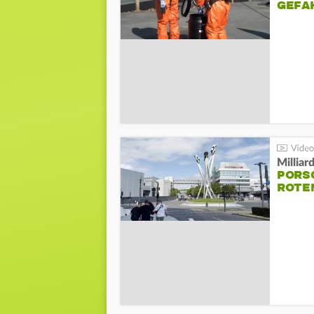
GEFA
Millia
PORSC
ROTE