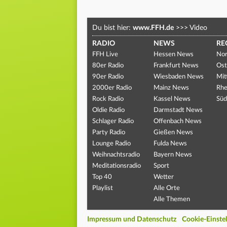
Du bist hier:
www.FFH.de
>>>
Video
RADIO
NEWS
RE
FFH Live
Hessen News
Nor
80er Radio
Frankfurt News
Ost
90er Radio
Wiesbaden News
Mit
2000er Radio
Mainz News
Rhe
Rock Radio
Kassel News
Süd
Oldie Radio
Darmstadt News
Schlager Radio
Offenbach News
Party Radio
Gießen News
Lounge Radio
Fulda News
Weihnachtsradio
Bayern News
Meditationsradio
Sport
Top 40
Wetter
Playlist
Alle Orte
Alle Themen
Impressum und Datenschutz
Cookie-Einste