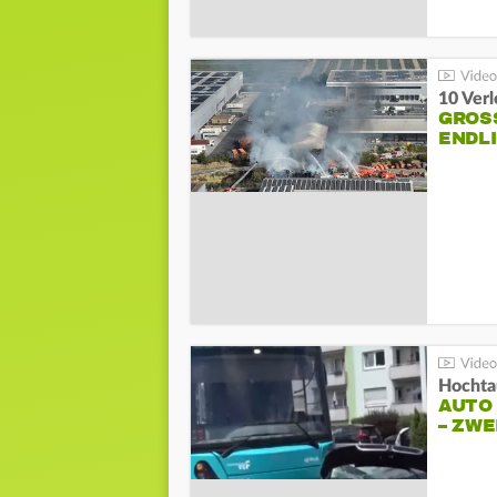
10 Ver
GROSS
NDLI
Hochta
AUTO
– ZW