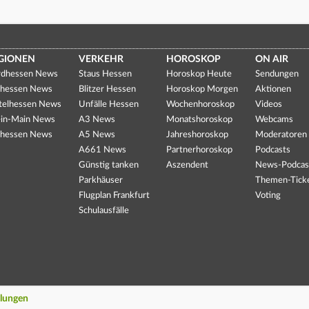
GIONEN
VERKEHR
HOROSKOP
ON AIR
dhessen News
Staus Hessen
Horoskop Heute
Sendungen
hessen News
Blitzer Hessen
Horoskop Morgen
Aktionen
telhessen News
Unfälle Hessen
Wochenhoroskop
Videos
in-Main News
A3 News
Monatshoroskop
Webcams
hessen News
A5 News
Jahreshoroskop
Moderatoren
A661 News
Partnerhoroskop
Podcasts
Günstig tanken
Aszendent
News-Podcas
Parkhäuser
Themen-Tick
Flugplan Frankfurt
Voting
Schulausfälle
llungen