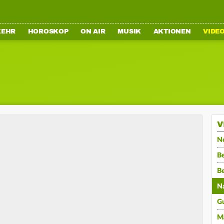
KEHR
HOROSKOP
ON AIR
MUSIK
AKTIONEN
VIDE
V
N
Be
B
N
G
M