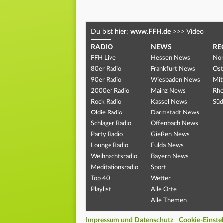
Du bist hier:
www.FFH.de
>>>
Video
RADIO
NEWS
RE
FFH Live
Hessen News
Nor
80er Radio
Frankfurt News
Ost
90er Radio
Wiesbaden News
Mit
2000er Radio
Mainz News
Rhe
Rock Radio
Kassel News
Süd
Oldie Radio
Darmstadt News
Schlager Radio
Offenbach News
Party Radio
Gießen News
Lounge Radio
Fulda News
Weihnachtsradio
Bayern News
Meditationsradio
Sport
Top 40
Wetter
Playlist
Alle Orte
Alle Themen
Impressum und Datenschutz
Cookie-Einste