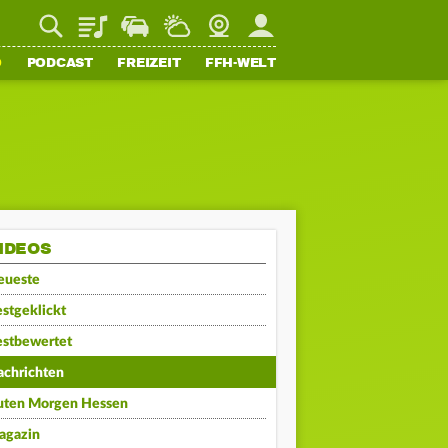
Playlist
Staupilot
Wetter
Webcam
Mein FFH
O
PODCAST
FREIZEIT
FFH-WELT
IDEOS
eueste
stgeklickt
estbewertet
achrichten
uten Morgen Hessen
agazin