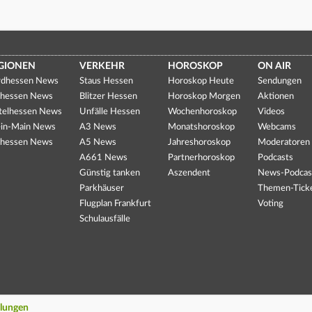
GIONEN
VERKEHR
HOROSKOP
ON AIR
dhessen News
Staus Hessen
Horoskop Heute
Sendungen
hessen News
Blitzer Hessen
Horoskop Morgen
Aktionen
telhessen News
Unfälle Hessen
Wochenhoroskop
Videos
in-Main News
A3 News
Monatshoroskop
Webcams
hessen News
A5 News
Jahreshoroskop
Moderatoren
A661 News
Partnerhoroskop
Podcasts
Günstig tanken
Aszendent
News-Podcas
Parkhäuser
Themen-Tick
Flugplan Frankfurt
Voting
Schulausfälle
llungen