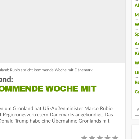
A
Mu
Wi
Sp
A
K
W
nland: Rubio spricht kommende Woche mit Dänemark
Li
and:
Re
KOMMENDE WOCHE MIT
G
en um Grönland hat US-Außenminister Marco Rubio
t Regierungsvertretern Dänemarks angekündigt. Das
 Donald Trump habe eine Übernahme Grönlands mit