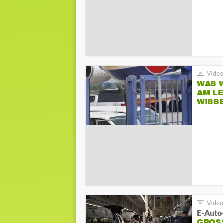
WAS W
AM L
WISS
E-Auto
GROS