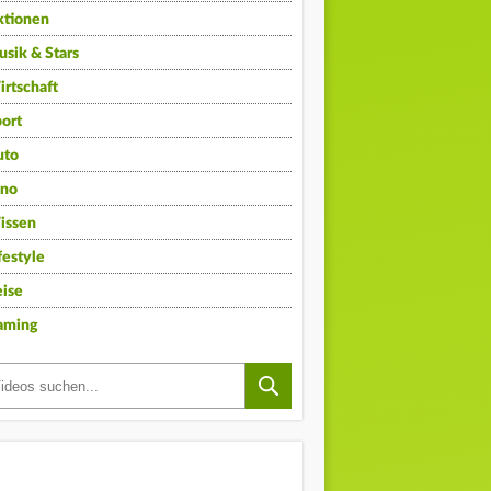
ktionen
sik & Stars
rtschaft
ort
uto
ino
issen
festyle
ise
aming