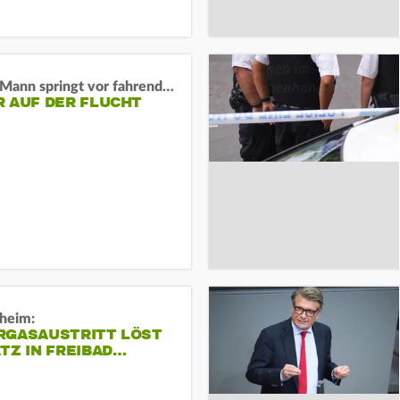
BaWü: Mann springt vor fahrendes Auto und schießt
R AUF DER FLUCHT
sheim:
RGASAUSTRITT LÖST
TZ IN FREIBAD…