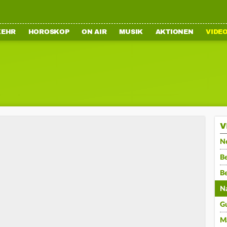
KEHR
HOROSKOP
ON AIR
MUSIK
AKTIONEN
VIDE
V
N
Be
B
N
G
M