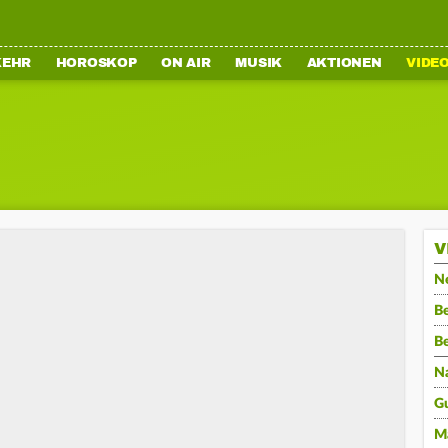
KEHR
HOROSKOP
ON AIR
MUSIK
AKTIONEN
VIDE
V
N
Be
B
N
G
M