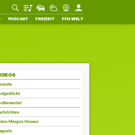
Playlist
Staupilot
Wetter
Webcam
Mein FFH
O
PODCAST
FREIZEIT
FFH-WELT
IDEOS
eueste
stgeklickt
estbewertet
achrichten
uten Morgen Hessen
agazin