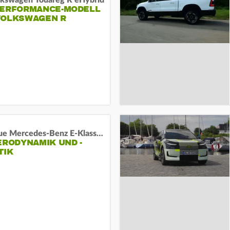
lkswagen Touareg R eHybrid
PERFORMANCE-MODELL
VOLKSWAGEN R
Das neue Mercedes-Benz E-Klasse T-Modell
ERODYNAMIK UND -
TIK