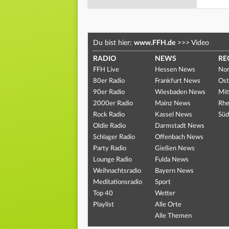
Du bist hier:
www.FFH.de
>>>
Video
RADIO
NEWS
RE
FFH Live
Hessen News
Nor
80er Radio
Frankfurt News
Ost
90er Radio
Wiesbaden News
Mit
2000er Radio
Mainz News
Rhe
Rock Radio
Kassel News
Süd
Oldie Radio
Darmstadt News
Schlager Radio
Offenbach News
Party Radio
Gießen News
Lounge Radio
Fulda News
Weihnachtsradio
Bayern News
Meditationsradio
Sport
Top 40
Wetter
Playlist
Alle Orte
Alle Themen