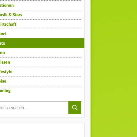
ktionen
sik & Stars
rtschaft
ort
uto
ino
issen
festyle
ise
aming