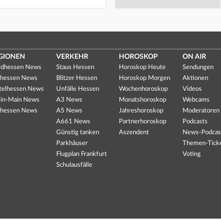
GIONEN
VERKEHR
HOROSKOP
ON AIR
dhessen News
Staus Hessen
Horoskop Heute
Sendungen
hessen News
Blitzer Hessen
Horoskop Morgen
Aktionen
telhessen News
Unfälle Hessen
Wochenhoroskop
Videos
in-Main News
A3 News
Monatshoroskop
Webcams
hessen News
A5 News
Jahreshoroskop
Moderatoren
A661 News
Partnerhoroskop
Podcasts
Günstig tanken
Aszendent
News-Podcas
Parkhäuser
Themen-Tick
Flugplan Frankfurt
Voting
Schulausfälle