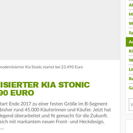
A
Mu
Wi
Sp
A
K
W
modernisierter Kia Stonic startet bei 23.490 Euro
Li
Re
SIERTER KIA STONIC
G
490 EURO
 Start Ende 2017 zu einer festen Größe im B-Segment
bisher rund 45.000 Käuferinnen und Käufer. Jetzt hat
gend überarbeitet und fit gemacht für die Zukunft.
 sich mit markantem neuen Front- und Heckdesign,
,…