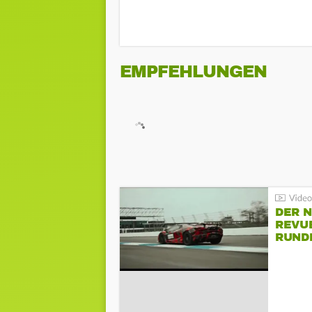
EMPFEHLUNGEN
DER 
REVU
RUND
HOCK