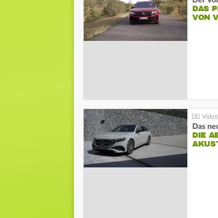
Der Vo
DAS 
VON 
DIE A
AKUS