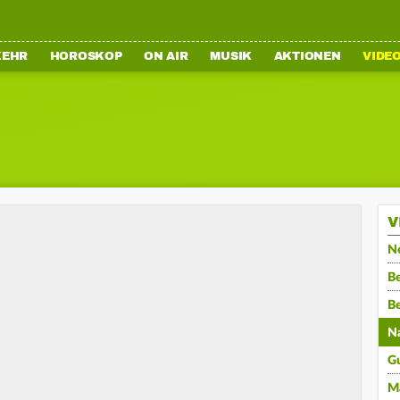
KEHR
HOROSKOP
ON AIR
MUSIK
AKTIONEN
VIDE
V
N
Be
B
N
G
M