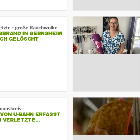
letzte - große Rauchwolke
BRAND IN GERNSHEIM E
CH GELÖSCHT
unuskreis:
 VON U-BAHN ERFASST
EI VERLETZTE…