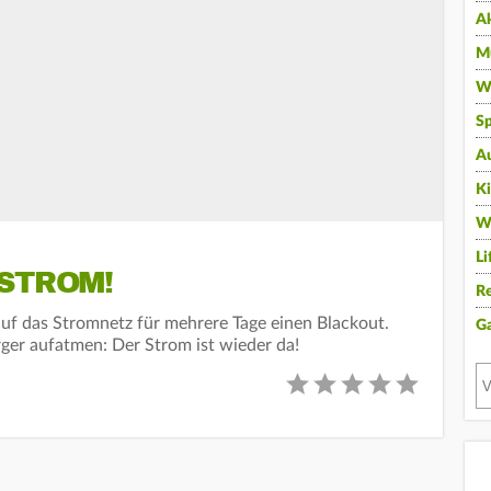
A
Mu
Wi
Sp
A
K
W
Li
 STROM!
Re
auf das Stromnetz für mehrere Tage einen Blackout.
G
ger aufatmen: Der Strom ist wieder da!