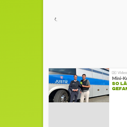
Mini-K
SO LÄ
GEFA