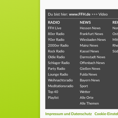
Du bist hier:
www.FFH.de
>>>
Video
RADIO
NEWS
RE
FFH Live
Hessen News
Nor
80er Radio
Frankfurt News
Ost
90er Radio
Wiesbaden News
Mit
2000er Radio
Mainz News
Rhe
Rock Radio
Kassel News
Süd
Oldie Radio
Darmstadt News
Schlager Radio
Offenbach News
Party Radio
Gießen News
Lounge Radio
Fulda News
Weihnachtsradio
Bayern News
Meditationsradio
Sport
Top 40
Wetter
Playlist
Alle Orte
Alle Themen
Impressum und Datenschutz
Cookie-Einste