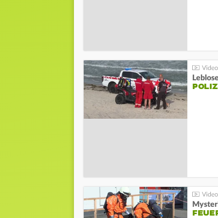
Leblos
POLIZ
Mysteri
FEUE