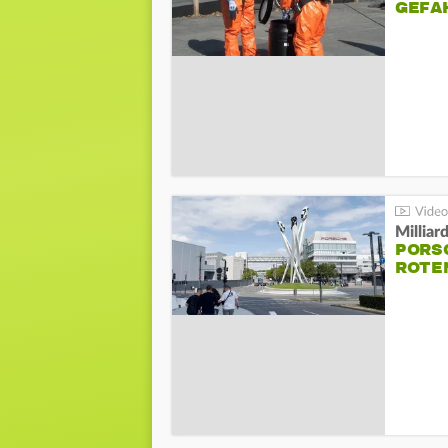
GEFA
Millia
PORSC
ROTE