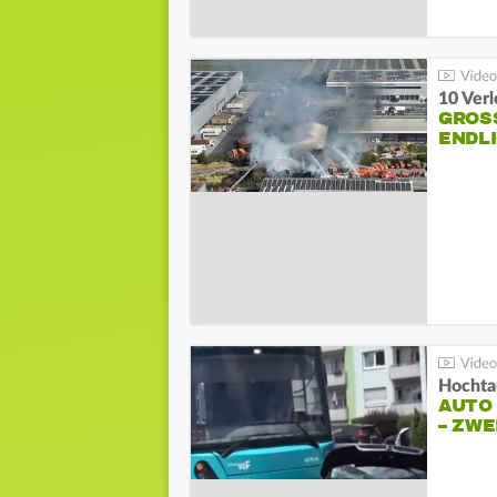
10 Ver
GROSS
NDLI
Hochta
AUTO
– ZW