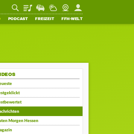
Playlist
Staupilot
Wetter
Webcam
Mein FFH
O
PODCAST
FREIZEIT
FFH-WELT
IDEOS
eueste
stgeklickt
estbewertet
achrichten
uten Morgen Hessen
agazin