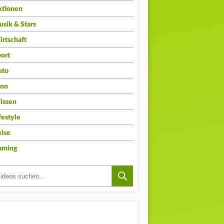
ktionen
sik & Stars
rtschaft
ort
uto
ino
issen
festyle
ise
aming