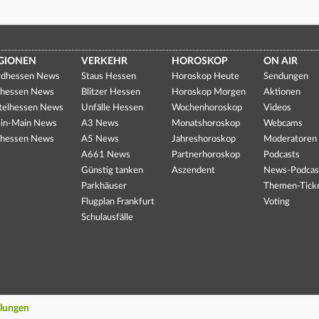
GIONEN
VERKEHR
HOROSKOP
ON AIR
dhessen News
Staus Hessen
Horoskop Heute
Sendungen
hessen News
Blitzer Hessen
Horoskop Morgen
Aktionen
telhessen News
Unfälle Hessen
Wochenhoroskop
Videos
in-Main News
A3 News
Monatshoroskop
Webcams
hessen News
A5 News
Jahreshoroskop
Moderatoren
A661 News
Partnerhoroskop
Podcasts
Günstig tanken
Aszendent
News-Podcas
Parkhäuser
Themen-Tick
Flugplan Frankfurt
Voting
Schulausfälle
llungen