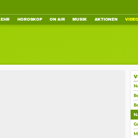
KEHR
HOROSKOP
ON AIR
MUSIK
AKTIONEN
VIDE
V
N
Be
B
N
G
M