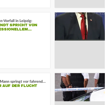
-Vorfall in Leipzig:
INDT SPRICHT VON
ESSIONELLEM…
BaWü: Mann springt vor fahrendes Auto und schießt
R AUF DER FLUCHT