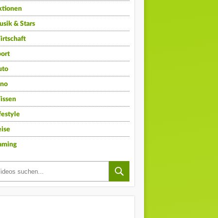
ktionen
sik & Stars
rtschaft
ort
uto
ino
issen
festyle
ise
aming