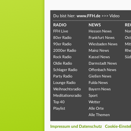
Du bist hier:
www.FFH.de
>>>
Video
RADIO
NEWS
RE
FFH Live
Hessen News
Nor
80er Radio
Frankfurt News
Ost
90er Radio
Wiesbaden News
Mit
2000er Radio
Mainz News
Rhe
Rock Radio
Kassel News
Süd
Oldie Radio
Darmstadt News
Schlager Radio
Offenbach News
Party Radio
Gießen News
Lounge Radio
Fulda News
Weihnachtsradio
Bayern News
Meditationsradio
Sport
Top 40
Wetter
Playlist
Alle Orte
Alle Themen
Impressum und Datenschutz
Cookie-Einste