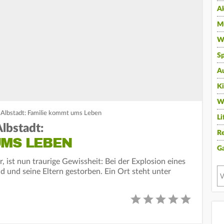
A
Mu
Wi
Sp
A
K
W
 Albstadt: Familie kommt ums Leben
Li
lbstadt:
Re
UMS LEBEN
G
 ist nun traurige Gewissheit: Bei der Explosion eines
d und seine Eltern gestorben. Ein Ort steht unter