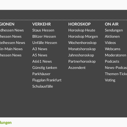
GIONEN
VERKEHR
HOROSKOP
ON AIR
dhessen News
Staus Hessen
Horoskop Heute
Sendungen
hessen News
Blitzer Hessen
Horoskop Morgen
Aktionen
telhessen News
Unfälle Hessen
Wochenhoroskop
Videos
in-Main News
A3 News
Monatshoroskop
Webcams
hessen News
A5 News
Jahreshoroskop
Moderatoren
A661 News
Partnerhoroskop
Podcasts
Günstig tanken
Aszendent
News-Podcas
Parkhäuser
Themen-Tick
Flugplan Frankfurt
Voting
Schulausfälle
llungen