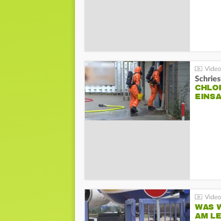
Schrie
CHLO
EINSA
WAS W
AM L