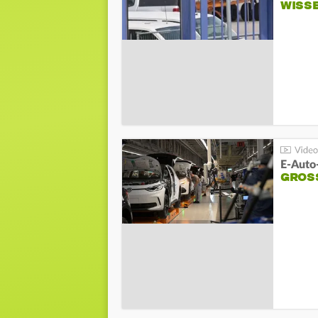
WISS
E-Auto
GROS