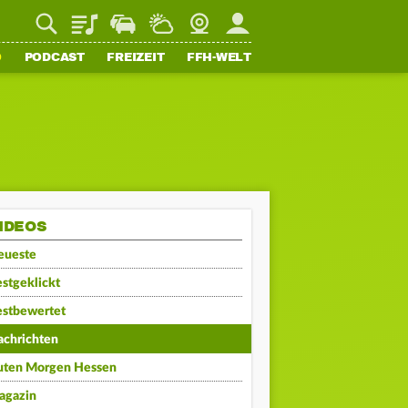
Playlist
Staupilot
Wetter
Webcam
Mein FFH
O
PODCAST
FREIZEIT
FFH-WELT
IDEOS
eueste
stgeklickt
estbewertet
achrichten
uten Morgen Hessen
agazin