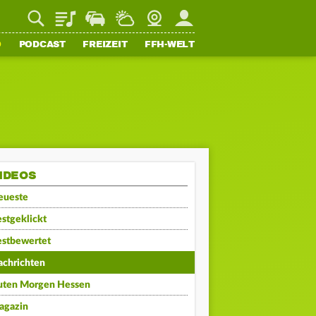
Playlist
Staupilot
Wetter
Webcam
Mein FFH
O
PODCAST
FREIZEIT
FFH-WELT
IDEOS
eueste
stgeklickt
estbewertet
achrichten
uten Morgen Hessen
agazin