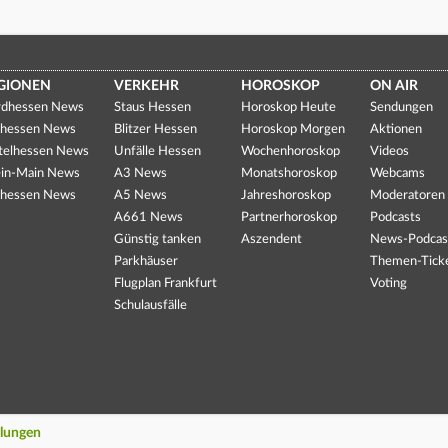
GIONEN
VERKEHR
HOROSKOP
ON AIR
dhessen News
Staus Hessen
Horoskop Heute
Sendungen
hessen News
Blitzer Hessen
Horoskop Morgen
Aktionen
telhessen News
Unfälle Hessen
Wochenhoroskop
Videos
in-Main News
A3 News
Monatshoroskop
Webcams
hessen News
A5 News
Jahreshoroskop
Moderatoren
A661 News
Partnerhoroskop
Podcasts
Günstig tanken
Aszendent
News-Podcas
Parkhäuser
Themen-Tick
Flugplan Frankfurt
Voting
Schulausfälle
llungen