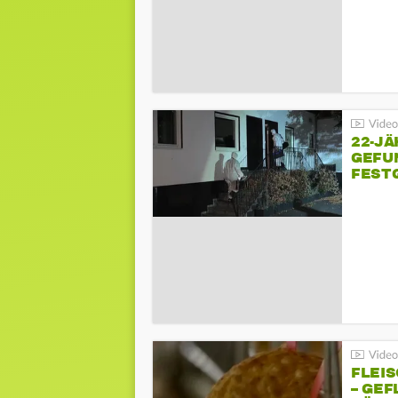
22-JÄ
GEFU
FEST
FLEI
– GEF