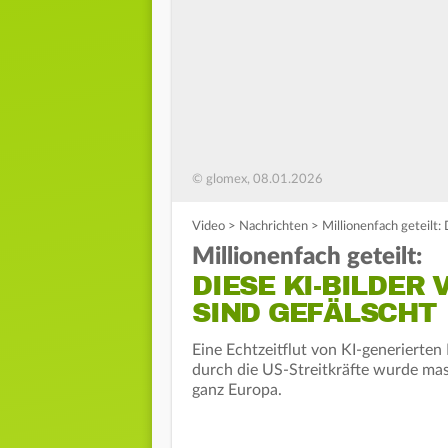
© glomex, 08.01.2026
Video
>
Nachrichten
>
Millionenfach geteilt
Millionenfach geteilt:
DIESE KI-BILDE
SIND GEFÄLSCHT
Eine Echtzeitflut von KI-generiert
durch die US-Streitkräfte wurde mass
ganz Europa.