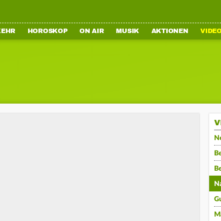
KEHR
HOROSKOP
ON AIR
MUSIK
AKTIONEN
VIDE
V
N
Be
B
N
G
M