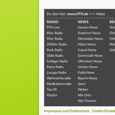
Du bist hier:
www.FFH.de
>>>
Video
RADIO
NEWS
RE
FFH Live
Hessen News
Nor
80er Radio
Frankfurt News
Ost
90er Radio
Wiesbaden News
Mit
2000er Radio
Mainz News
Rhe
Rock Radio
Kassel News
Süd
Oldie Radio
Darmstadt News
Schlager Radio
Offenbach News
Party Radio
Gießen News
Lounge Radio
Fulda News
Weihnachtsradio
Bayern News
Meditationsradio
Sport
Top 40
Wetter
Playlist
Alle Orte
Alle Themen
Impressum und Datenschutz
Cookie-Einste