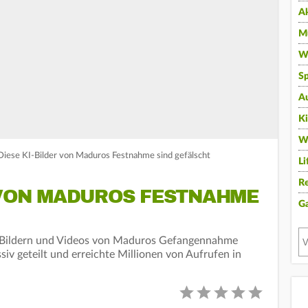
A
Mu
Wi
Sp
A
K
W
: Diese KI-Bilder von Maduros Festnahme sind gefälscht
Li
Re
R VON MADUROS FESTNAHME
G
en Bildern und Videos von Maduros Gefangennahme
iv geteilt und erreichte Millionen von Aufrufen in