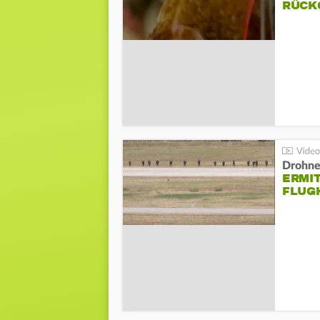
ÜCKG
Drohnen
ERMI
FLUG