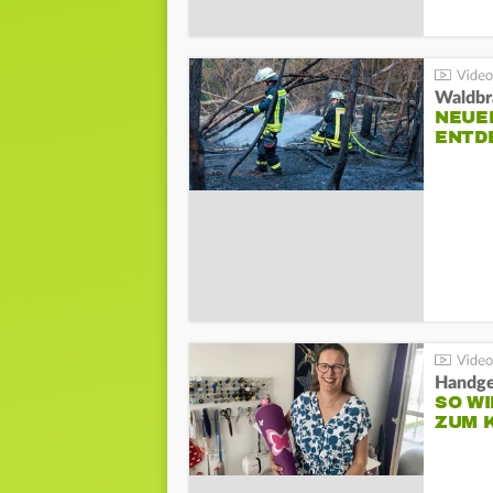
Waldbr
NEUE
ENTD
Handge
SO WI
ZUM 