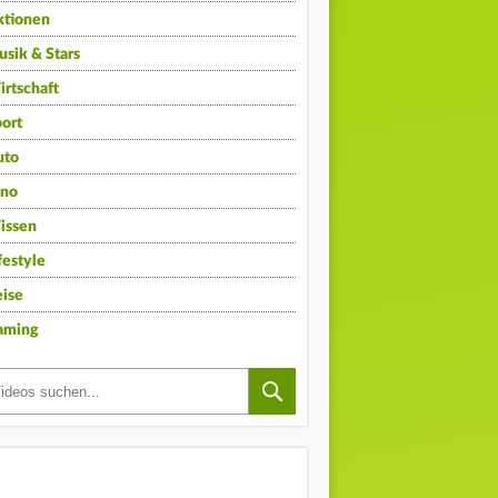
ktionen
sik & Stars
rtschaft
ort
uto
ino
issen
festyle
ise
aming