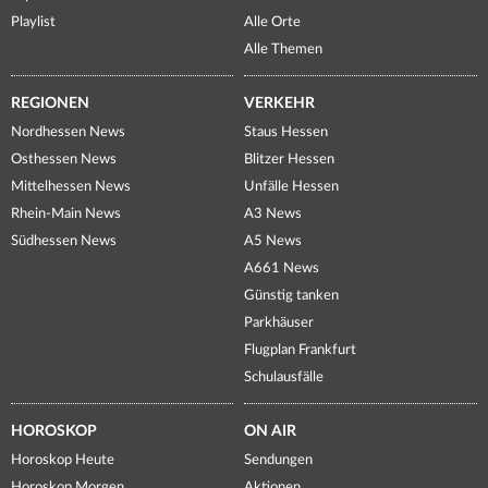
Playlist
Alle Orte
Alle Themen
REGIONEN
VERKEHR
Nordhessen News
Staus Hessen
Osthessen News
Blitzer Hessen
Mittelhessen News
Unfälle Hessen
Rhein-Main News
A3 News
Südhessen News
A5 News
A661 News
Günstig tanken
Parkhäuser
Flugplan Frankfurt
Schulausfälle
HOROSKOP
ON AIR
Horoskop Heute
Sendungen
Horoskop Morgen
Aktionen