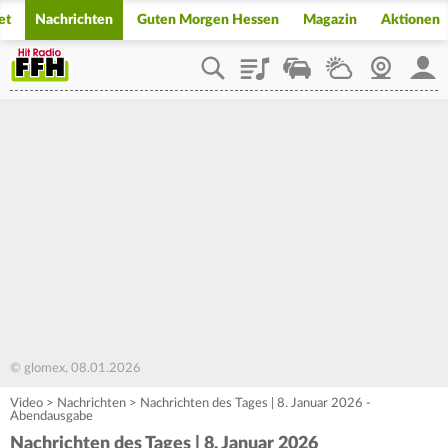
et
Nachrichten
Guten Morgen Hessen
Magazin
Aktionen
Playlist
Staupilot
Wetter
Webcam
Mein
© glomex, 08.01.2026
Video
>
Nachrichten
>
Nachrichten des Tages | 8. Januar 2026 -
Abendausgabe
Nachrichten des Tages | 8. Januar 2026