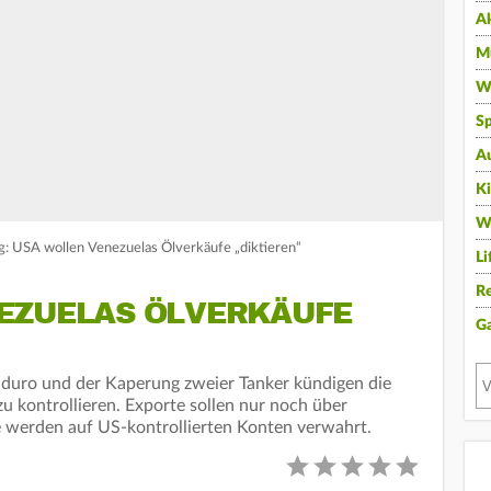
A
Mu
Wi
Sp
A
K
W
: USA wollen Venezuelas Ölverkäufe „diktieren“
Li
Re
EZUELAS ÖLVERKÄUFE
G
duro und der Kaperung zweier Tanker kündigen die
u kontrollieren. Exporte sollen nur noch über
e werden auf US-kontrollierten Konten verwahrt.