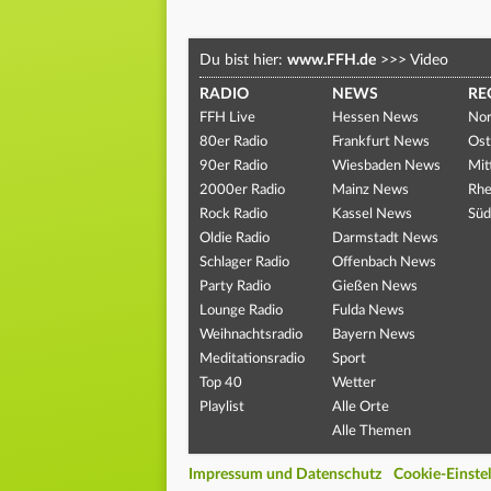
Du bist hier:
www.FFH.de
>>>
Video
RADIO
NEWS
RE
FFH Live
Hessen News
Nor
80er Radio
Frankfurt News
Ost
90er Radio
Wiesbaden News
Mit
2000er Radio
Mainz News
Rhe
Rock Radio
Kassel News
Süd
Oldie Radio
Darmstadt News
Schlager Radio
Offenbach News
Party Radio
Gießen News
Lounge Radio
Fulda News
Weihnachtsradio
Bayern News
Meditationsradio
Sport
Top 40
Wetter
Playlist
Alle Orte
Alle Themen
Impressum und Datenschutz
Cookie-Einste