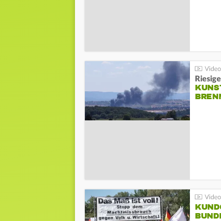
Riesige
KUNS
BREN
KUND
BUND