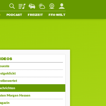
Playlist
Staupilot
Wetter
Webcam
Mein FFH
O
PODCAST
FREIZEIT
FFH-WELT
IDEOS
eueste
stgeklickt
estbewertet
achrichten
uten Morgen Hessen
agazin