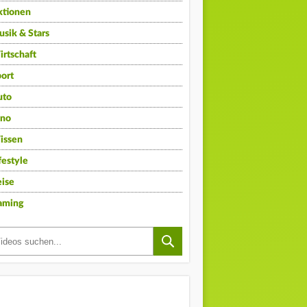
ktionen
sik & Stars
rtschaft
ort
uto
ino
issen
festyle
ise
aming