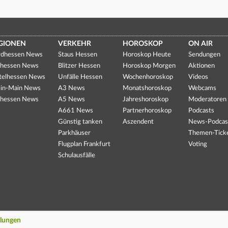
GIONEN
VERKEHR
HOROSKOP
ON AIR
dhessen News
Staus Hessen
Horoskop Heute
Sendungen
hessen News
Blitzer Hessen
Horoskop Morgen
Aktionen
telhessen News
Unfälle Hessen
Wochenhoroskop
Videos
in-Main News
A3 News
Monatshoroskop
Webcams
hessen News
A5 News
Jahreshoroskop
Moderatoren
A661 News
Partnerhoroskop
Podcasts
Günstig tanken
Aszendent
News-Podcas
Parkhäuser
Themen-Tick
Flugplan Frankfurt
Voting
Schulausfälle
llungen