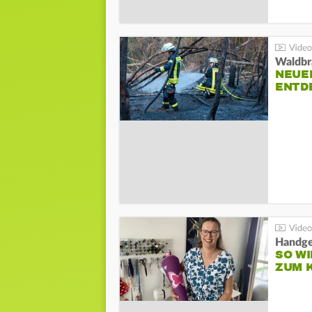
Waldbr
NEUE
ENTD
Handge
SO WI
ZUM 