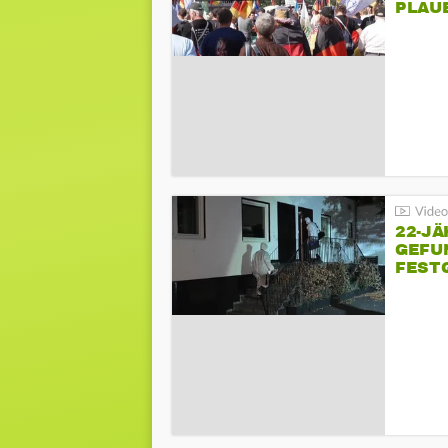
PLAU
GEGE
22-JÄ
GEFU
FEST