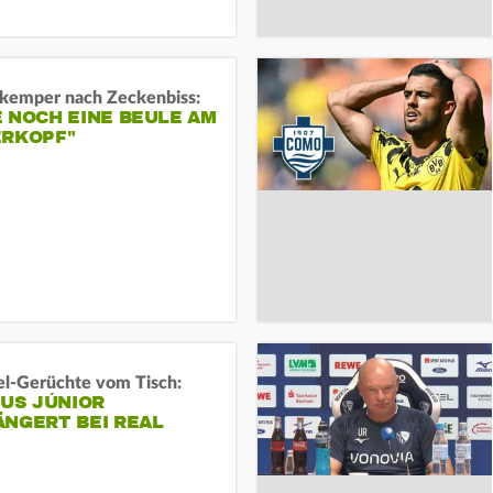
kemper nach Zeckenbiss:
 NOCH EINE BEULE AM
ERKOPF"
l-Gerüchte vom Tisch:
IUS JÚNIOR
ÄNGERT BEI REAL