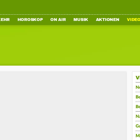
KEHR
HOROSKOP
ON AIR
MUSIK
AKTIONEN
VIDE
V
N
Be
B
N
G
M