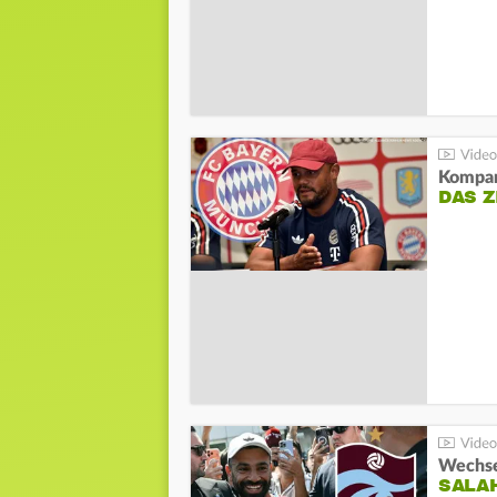
Kompa
DAS Z
Wechsel
SALA