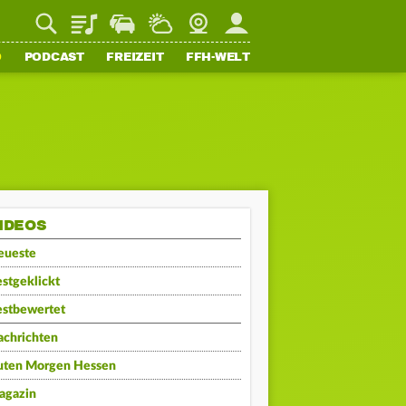
Playlist
Staupilot
Wetter
Webcam
Mein FFH
O
PODCAST
FREIZEIT
FFH-WELT
IDEOS
eueste
stgeklickt
estbewertet
achrichten
uten Morgen Hessen
agazin