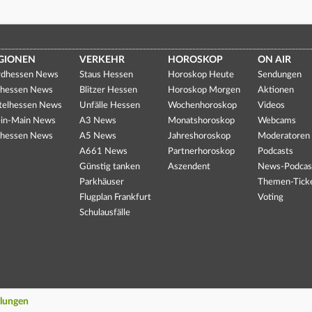
GIONEN
VERKEHR
HOROSKOP
ON AIR
dhessen News
Staus Hessen
Horoskop Heute
Sendungen
hessen News
Blitzer Hessen
Horoskop Morgen
Aktionen
telhessen News
Unfälle Hessen
Wochenhoroskop
Videos
in-Main News
A3 News
Monatshoroskop
Webcams
hessen News
A5 News
Jahreshoroskop
Moderatoren
A661 News
Partnerhoroskop
Podcasts
Günstig tanken
Aszendent
News-Podcas
Parkhäuser
Themen-Tick
Flugplan Frankfurt
Voting
Schulausfälle
llungen