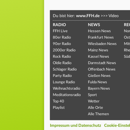
Du bist hier:
www.FFH.de
>>>
Video
RADIO
NEWS
RE
FFH Live
Hessen News
Nor
80er Radio
Frankfurt News
Ost
90er Radio
Wiesbaden News
Mit
2000er Radio
Mainz News
Rhe
Rock Radio
Kassel News
Süd
Oldie Radio
Darmstadt News
Schlager Radio
Offenbach News
Party Radio
Gießen News
Lounge Radio
Fulda News
Weihnachtsradio
Bayern News
Meditationsradio
Sport
Top 40
Wetter
Playlist
Alle Orte
Alle Themen
Impressum und Datenschutz
Cookie-Einste