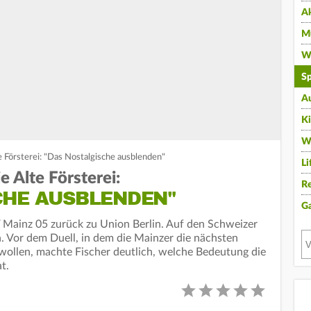
A
Mu
Wi
Sp
A
K
W
e Försterei: "Das Nostalgische ausblenden"
Li
e Alte Försterei:
Re
CHE AUSBLENDEN"
G
SV Mainz 05 zurück zu Union Berlin. Auf den Schweizer
 Vor dem Duell, in dem die Mainzer die nächsten
wollen, machte Fischer deutlich, welche Bedeutung die
t.