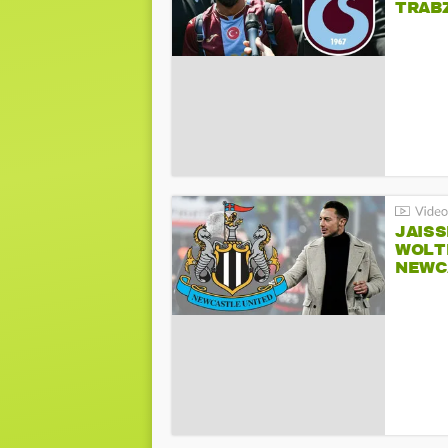
TRAB
JAIS
WOLT
NEWC