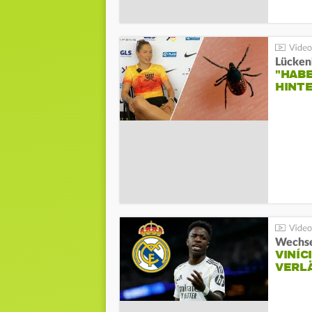
Lücken
"HABE
HINT
Wechse
VINÍC
VERL