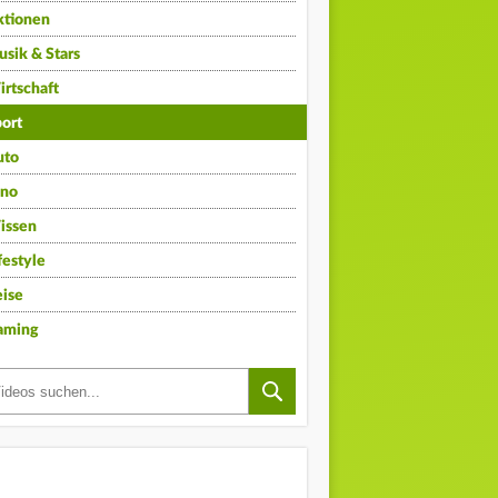
ktionen
sik & Stars
rtschaft
ort
uto
ino
issen
festyle
ise
aming