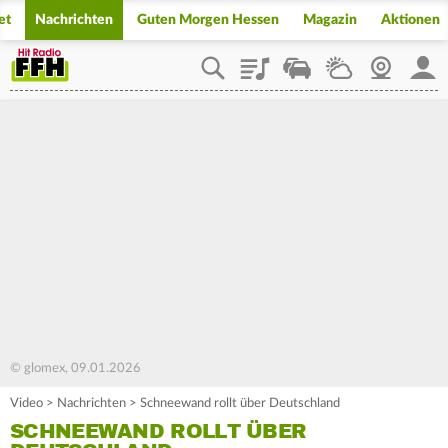
et
Nachrichten
Guten Morgen Hessen
Magazin
Aktionen
Playlist
Staupilot
Wetter
Webcam
Mein
© glomex, 09.01.2026
Video
>
Nachrichten
>
Schneewand rollt über Deutschland
SCHNEEWAND ROLLT ÜBER