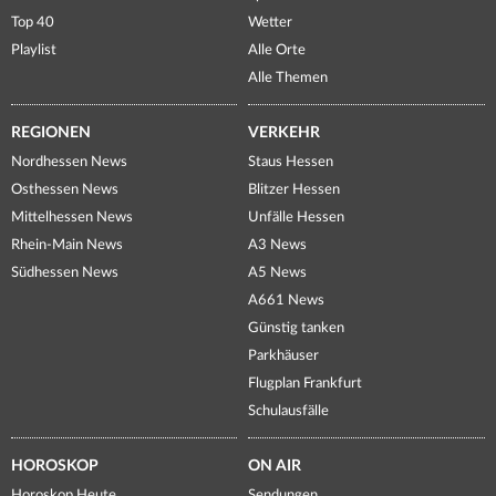
Top 40
Wetter
Playlist
Alle Orte
Alle Themen
REGIONEN
VERKEHR
Nordhessen News
Staus Hessen
Osthessen News
Blitzer Hessen
Mittelhessen News
Unfälle Hessen
Rhein-Main News
A3 News
Südhessen News
A5 News
A661 News
Günstig tanken
Parkhäuser
Flugplan Frankfurt
Schulausfälle
HOROSKOP
ON AIR
Horoskop Heute
Sendungen