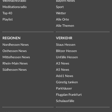
Weihnachtsradio
Bayern News
Meditationsradio
Sport
Top 40
Wetter
Playlist
Alle Orte
Alle Themen
REGIONEN
VERKEHR
Nordhessen News
Staus Hessen
Osthessen News
Blitzer Hessen
Mittelhessen News
Unfälle Hessen
Rhein-Main News
A3 News
Südhessen News
A5 News
A661 News
Günstig tanken
Parkhäuser
Flugplan Frankfurt
Schulausfälle