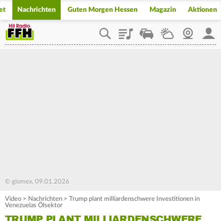
et
Nachrichten
Guten Morgen Hessen
Magazin
Aktionen
Playlist
Staupilot
Wetter
Webcam
Mein
© glomex, 09.01.2026
Video
>
Nachrichten
>
Trump plant milliardenschwere Investitionen in
Venezuelas Ölsektor
TRUMP PLANT MILLIARDENSCHWERE