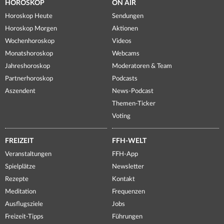
HOROSKOP
ON AIR
Horoskop Heute
Sendungen
Horoskop Morgen
Aktionen
Wochenhoroskop
Videos
Monatshoroskop
Webcams
Jahreshoroskop
Moderatoren & Team
Partnerhoroskop
Podcasts
Aszendent
News-Podcast
Themen-Ticker
Voting
FREIZEIT
FFH-WELT
Veranstaltungen
FFH-App
Spielplätze
Newsletter
Rezepte
Kontakt
Meditation
Frequenzen
Ausflugsziele
Jobs
Freizeit-Tipps
Führungen