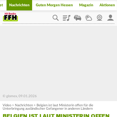
et
Nachrichten
Guten Morgen Hessen
Magazin
Aktionen
Playlist
Staupilot
Wetter
Webcam
Mein
© glomex, 09.01.2026
Video
>
Nachrichten
>
Belgien ist laut Ministerin offen für die
Unterbringung ausländischer Gefangener in anderen Ländern
BELGIEN IST LAUT MINISTERIN OFFEN