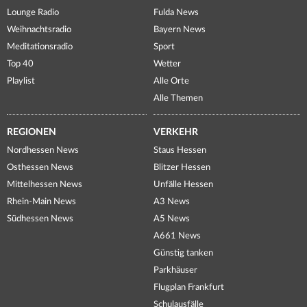
Lounge Radio
Fulda News
Weihnachtsradio
Bayern News
Meditationsradio
Sport
Top 40
Wetter
Playlist
Alle Orte
Alle Themen
REGIONEN
VERKEHR
Nordhessen News
Staus Hessen
Osthessen News
Blitzer Hessen
Mittelhessen News
Unfälle Hessen
Rhein-Main News
A3 News
Südhessen News
A5 News
A661 News
Günstig tanken
Parkhäuser
Flugplan Frankfurt
Schulausfälle