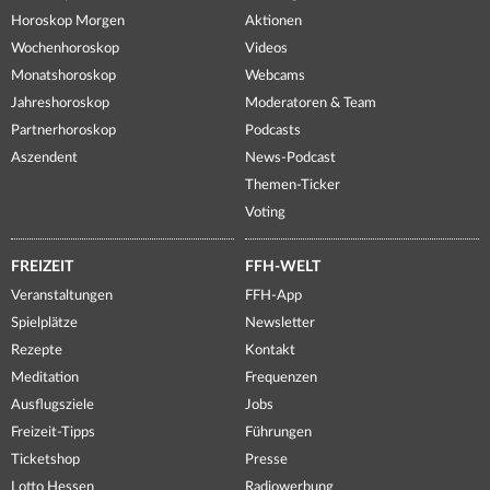
Horoskop Morgen
Aktionen
Wochenhoroskop
Videos
Monatshoroskop
Webcams
Jahreshoroskop
Moderatoren & Team
Partnerhoroskop
Podcasts
Aszendent
News-Podcast
Themen-Ticker
Voting
FREIZEIT
FFH-WELT
Veranstaltungen
FFH-App
Spielplätze
Newsletter
Rezepte
Kontakt
Meditation
Frequenzen
Ausflugsziele
Jobs
Freizeit-Tipps
Führungen
Ticketshop
Presse
Lotto Hessen
Radiowerbung