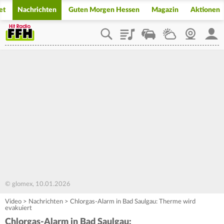
et
Nachrichten
Guten Morgen Hessen
Magazin
Aktionen
Playlist
Staupilot
Wetter
Webcam
Mein
© glomex, 10.01.2026
Video
>
Nachrichten
>
Chlorgas-Alarm in Bad Saulgau: Therme wird
evakuiert
Chlorgas-Alarm in Bad Saulgau: