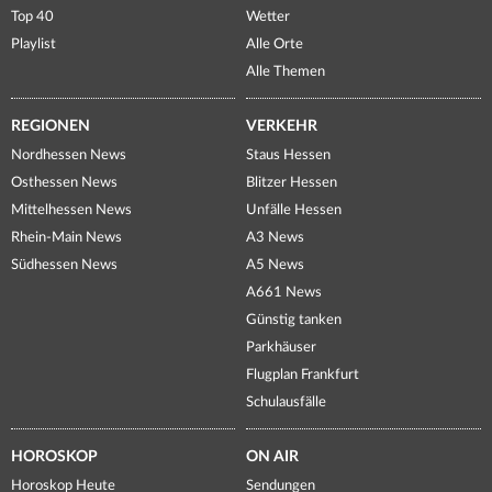
Top 40
Wetter
Playlist
Alle Orte
Alle Themen
REGIONEN
VERKEHR
Nordhessen News
Staus Hessen
Osthessen News
Blitzer Hessen
Mittelhessen News
Unfälle Hessen
Rhein-Main News
A3 News
Südhessen News
A5 News
A661 News
Günstig tanken
Parkhäuser
Flugplan Frankfurt
Schulausfälle
HOROSKOP
ON AIR
Horoskop Heute
Sendungen