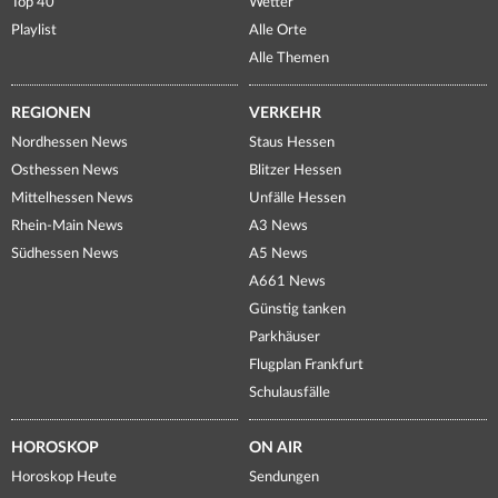
Top 40
Wetter
Playlist
Alle Orte
Alle Themen
REGIONEN
VERKEHR
Nordhessen News
Staus Hessen
Osthessen News
Blitzer Hessen
Mittelhessen News
Unfälle Hessen
Rhein-Main News
A3 News
Südhessen News
A5 News
A661 News
Günstig tanken
Parkhäuser
Flugplan Frankfurt
Schulausfälle
HOROSKOP
ON AIR
Horoskop Heute
Sendungen