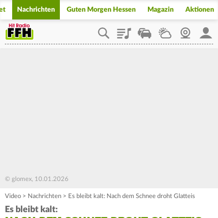
et
Nachrichten
Guten Morgen Hessen
Magazin
Aktionen
Playlist
Staupilot
Wetter
Webcam
Mein
© glomex, 10.01.2026
Video
>
Nachrichten
>
Es bleibt kalt: Nach dem Schnee droht Glatteis
Es bleibt kalt: