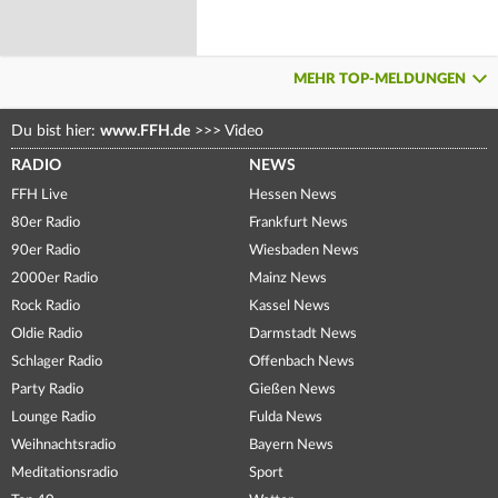
MEHR TOP-MELDUNGEN
Du bist hier:
www.FFH.de
>>>
Video
RADIO
NEWS
FFH Live
Hessen News
80er Radio
Frankfurt News
90er Radio
Wiesbaden News
2000er Radio
Mainz News
Rock Radio
Kassel News
Oldie Radio
Darmstadt News
Schlager Radio
Offenbach News
Party Radio
Gießen News
Lounge Radio
Fulda News
Weihnachtsradio
Bayern News
Meditationsradio
Sport