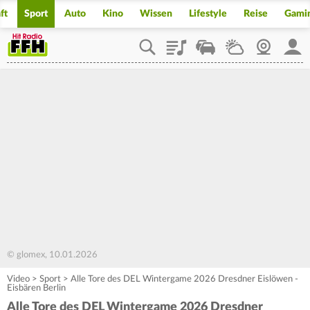
ft
Sport
Auto
Kino
Wissen
Lifestyle
Reise
Gami
Playlist
Staupilot
Wetter
Webcam
Mein
© glomex, 10.01.2026
Video
>
Sport
>
Alle Tore des DEL Wintergame 2026 Dresdner Eislöwen -
Eisbären Berlin
Alle Tore des DEL Wintergame 2026 Dresdner