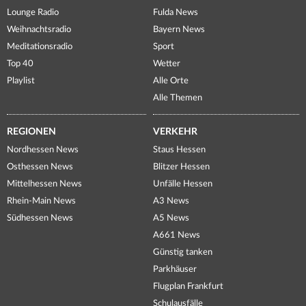
Lounge Radio
Fulda News
Weihnachtsradio
Bayern News
Meditationsradio
Sport
Top 40
Wetter
Playlist
Alle Orte
Alle Themen
REGIONEN
VERKEHR
Nordhessen News
Staus Hessen
Osthessen News
Blitzer Hessen
Mittelhessen News
Unfälle Hessen
Rhein-Main News
A3 News
Südhessen News
A5 News
A661 News
Günstig tanken
Parkhäuser
Flugplan Frankfurt
Schulausfälle