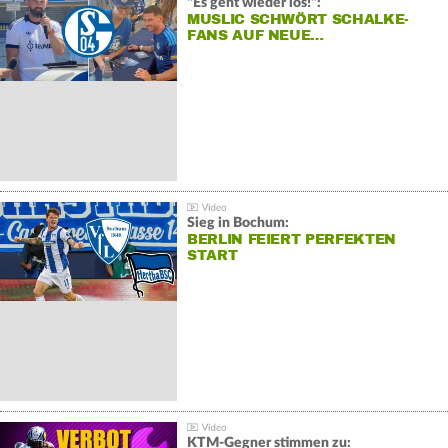
"Es geht wieder los!":
MUSLIC SCHWÖRT SCHALKE-
FANS AUF NEUE…
Sieg in Bochum:
BERLIN FEIERT PERFEKTEN
START
KTM-Gegner stimmen zu: