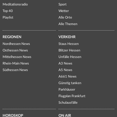
Meditationsradio
Sport
Top 40
Wetter
Playlist
Alle Orte
Alle Themen
REGIONEN
VERKEHR
Nordhessen News
Staus Hessen
Osthessen News
Blitzer Hessen
Mittelhessen News
Unfälle Hessen
Rhein-Main News
A3 News
Südhessen News
A5 News
A661 News
Günstig tanken
Parkhäuser
Flugplan Frankfurt
Schulausfälle
HOROSKOP
ON AIR