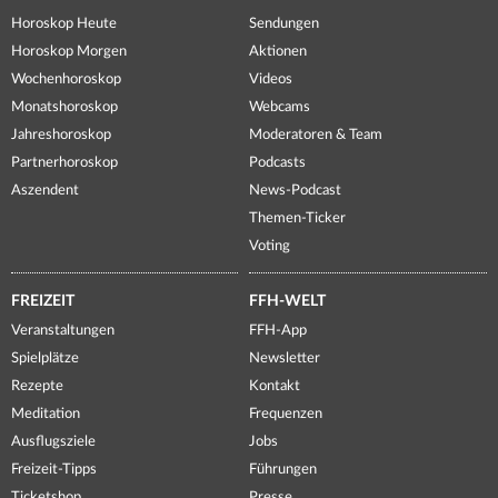
Horoskop Heute
Sendungen
Horoskop Morgen
Aktionen
Wochenhoroskop
Videos
Monatshoroskop
Webcams
Jahreshoroskop
Moderatoren & Team
Partnerhoroskop
Podcasts
Aszendent
News-Podcast
Themen-Ticker
Voting
FREIZEIT
FFH-WELT
Veranstaltungen
FFH-App
Spielplätze
Newsletter
Rezepte
Kontakt
Meditation
Frequenzen
Ausflugsziele
Jobs
Freizeit-Tipps
Führungen
Ticketshop
Presse