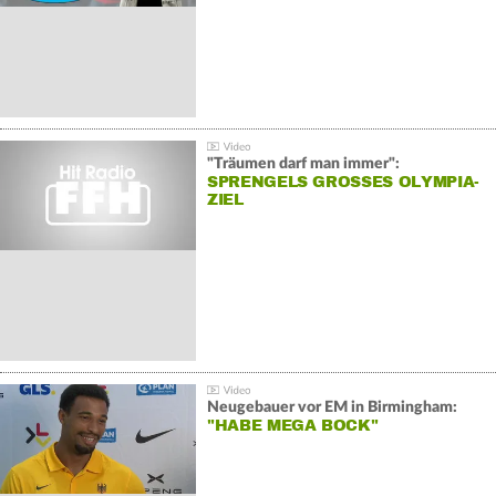
"Träumen darf man immer":
SPRENGELS GROSSES OLYMPIA-Z
IEL
Neugebauer vor EM in Birmingham:
"HABE MEGA BOCK"