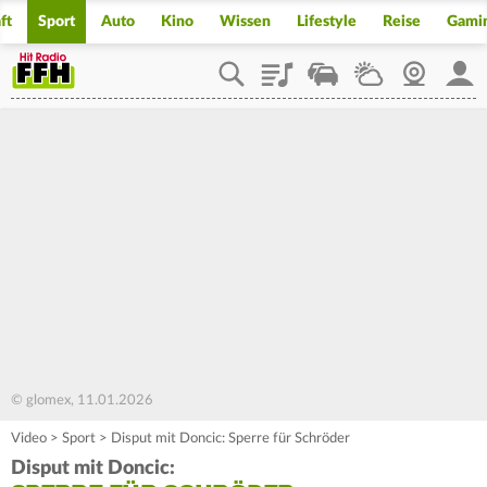
ft
Sport
Auto
Kino
Wissen
Lifestyle
Reise
Gami
Playlist
Staupilot
Wetter
Webcam
Mein
© glomex, 11.01.2026
Video
>
Sport
>
Disput mit Doncic: Sperre für Schröder
Disput mit Doncic: