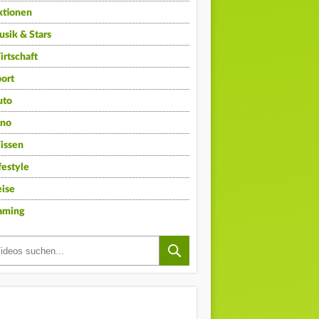
ktionen
sik & Stars
rtschaft
ort
uto
ino
issen
festyle
ise
aming