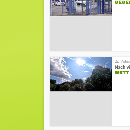
GEGE
Nach v
WETT