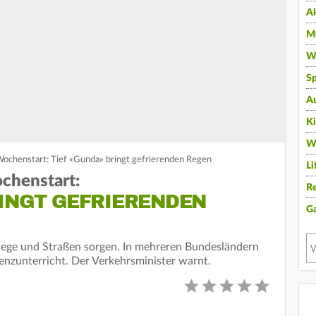
A
Mu
Wi
Sp
A
K
W
ochenstart: Tief «Gunda» bringt gefrierenden Regen
Li
chenstart:
Re
RINGT GEFRIERENDEN
G
wege und Straßen sorgen. In mehreren Bundesländern
enzunterricht. Der Verkehrsminister warnt.