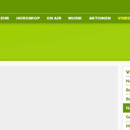
KEHR
HOROSKOP
ON AIR
MUSIK
AKTIONEN
VIDE
V
N
Be
B
N
G
M