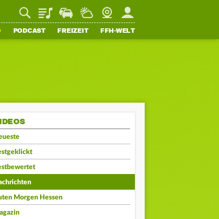
Playlist
Staupilot
Wetter
Webcam
Mein FFH
O
PODCAST
FREIZEIT
FFH-WELT
IDEOS
eueste
stgeklickt
estbewertet
achrichten
uten Morgen Hessen
agazin