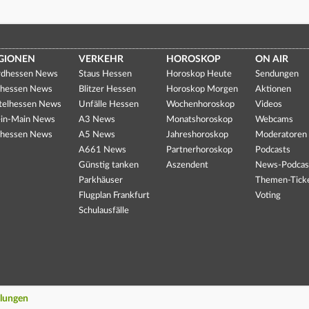
GIONEN
VERKEHR
HOROSKOP
ON AIR
dhessen News
Staus Hessen
Horoskop Heute
Sendungen
hessen News
Blitzer Hessen
Horoskop Morgen
Aktionen
telhessen News
Unfälle Hessen
Wochenhoroskop
Videos
in-Main News
A3 News
Monatshoroskop
Webcams
hessen News
A5 News
Jahreshoroskop
Moderatoren
A661 News
Partnerhoroskop
Podcasts
Günstig tanken
Aszendent
News-Podcas
Parkhäuser
Themen-Tick
Flugplan Frankfurt
Voting
Schulausfälle
llungen