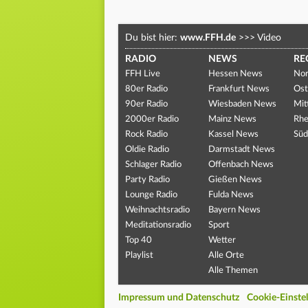
Du bist hier:
www.FFH.de
>>>
Video
RADIO
NEWS
RE
FFH Live
Hessen News
Nor
80er Radio
Frankfurt News
Ost
90er Radio
Wiesbaden News
Mit
2000er Radio
Mainz News
Rhe
Rock Radio
Kassel News
Süd
Oldie Radio
Darmstadt News
Schlager Radio
Offenbach News
Party Radio
Gießen News
Lounge Radio
Fulda News
Weihnachtsradio
Bayern News
Meditationsradio
Sport
Top 40
Wetter
Playlist
Alle Orte
Alle Themen
Impressum und Datenschutz
Cookie-Einste