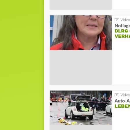
Notlag
DLRG 
VERH
LEBE