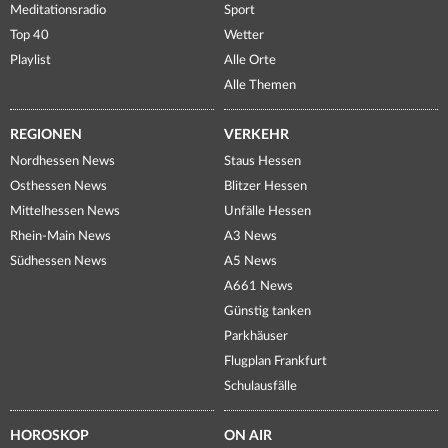
Meditationsradio
Sport
Top 40
Wetter
Playlist
Alle Orte
Alle Themen
REGIONEN
VERKEHR
Nordhessen News
Staus Hessen
Osthessen News
Blitzer Hessen
Mittelhessen News
Unfälle Hessen
Rhein-Main News
A3 News
Südhessen News
A5 News
A661 News
Günstig tanken
Parkhäuser
Flugplan Frankfurt
Schulausfälle
HOROSKOP
ON AIR