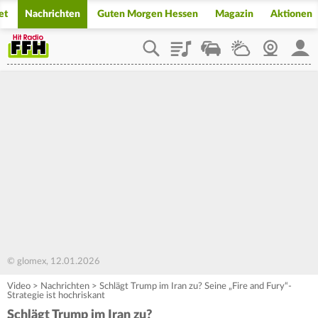
et
Nachrichten
Guten Morgen Hessen
Magazin
Aktionen
Playlist
Staupilot
Wetter
Webcam
Mein
© glomex, 12.01.2026
Video
>
Nachrichten
>
Schlägt Trump im Iran zu? Seine „Fire and Fury“-
Strategie ist hochriskant
Schlägt Trump im Iran zu?