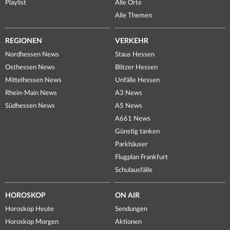
Playlist
Alle Orte
Alle Themen
REGIONEN
VERKEHR
Nordhessen News
Staus Hessen
Osthessen News
Blitzer Hessen
Mittelhessen News
Unfälle Hessen
Rhein-Main News
A3 News
Südhessen News
A5 News
A661 News
Günstig tanken
Parkhäuser
Flugplan Frankfurt
Schulausfälle
HOROSKOP
ON AIR
Horoskop Heute
Sendungen
Horoskop Morgen
Aktionen