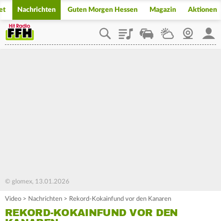
et
Nachrichten
Guten Morgen Hessen
Magazin
Aktionen
Playlist
Staupilot
Wetter
Webcam
Mein
© glomex, 13.01.2026
Video
>
Nachrichten
>
Rekord-Kokainfund vor den Kanaren
REKORD-KOKAINFUND VOR DEN