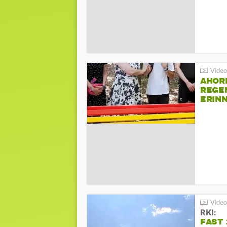
AHOR
REGE
ERIN
BEIM 
RKI:
FAST 