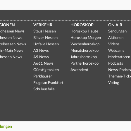
GIONEN
VERKEHR
HOROSKOP
ON AIR
dhessen News
Staus Hessen
Horoskop Heute
Sendungen
hessen News
Blitzer Hessen
Horoskop Morgen
Aktionen
telhessen News
Unfälle Hessen
Wochenhoroskop
Videos
in-Main News
A3 News
Monatshoroskop
Webcams
hessen News
A5 News
Jahreshoroskop
Moderatoren
A661 News
Partnerhoroskop
Podcasts
Günstig tanken
Aszendent
News-Podcas
Parkhäuser
Themen-Tick
Flugplan Frankfurt
Voting
Schulausfälle
llungen