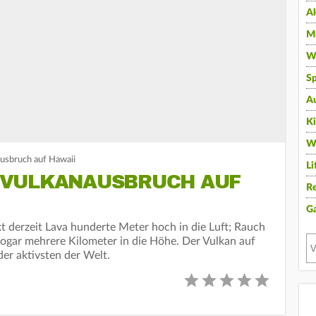
A
Mu
Wi
Sp
A
K
W
usbruch auf Hawaii
Li
 VULKANAUSBRUCH AUF
Re
G
t derzeit Lava hunderte Meter hoch in die Luft; Rauch
ogar mehrere Kilometer in die Höhe. Der Vulkan auf
der aktivsten der Welt.