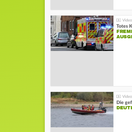
Totes 
FREM
AUSG
Die gef
DEUT