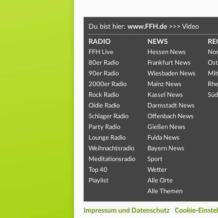
Du bist hier:
www.FFH.de
>>>
Video
RADIO
NEWS
RE
FFH Live
Hessen News
Nor
80er Radio
Frankfurt News
Ost
90er Radio
Wiesbaden News
Mit
2000er Radio
Mainz News
Rhe
Rock Radio
Kassel News
Süd
Oldie Radio
Darmstadt News
Schlager Radio
Offenbach News
Party Radio
Gießen News
Lounge Radio
Fulda News
Weihnachtsradio
Bayern News
Meditationsradio
Sport
Top 40
Wetter
Playlist
Alle Orte
Alle Themen
Impressum und Datenschutz
Cookie-Einste