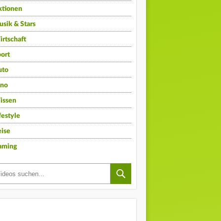
ktionen
sik & Stars
rtschaft
ort
uto
ino
issen
festyle
ise
aming