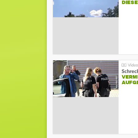
DIES
Schreck
VERM
AUFG