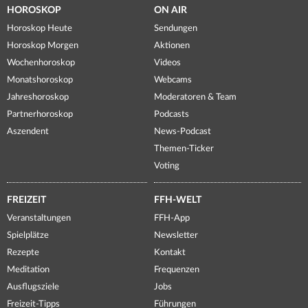
HOROSKOP
ON AIR
Horoskop Heute
Sendungen
Horoskop Morgen
Aktionen
Wochenhoroskop
Videos
Monatshoroskop
Webcams
Jahreshoroskop
Moderatoren & Team
Partnerhoroskop
Podcasts
Aszendent
News-Podcast
Themen-Ticker
Voting
FREIZEIT
FFH-WELT
Veranstaltungen
FFH-App
Spielplätze
Newsletter
Rezepte
Kontakt
Meditation
Frequenzen
Ausflugsziele
Jobs
Freizeit-Tipps
Führungen