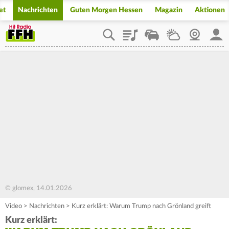
et
Nachrichten
Guten Morgen Hessen
Magazin
Aktionen
Playlist
Staupilot
Wetter
Webcam
Mein
© glomex, 14.01.2026
Video
>
Nachrichten
>
Kurz erklärt: Warum Trump nach Grönland greift
Kurz erklärt: