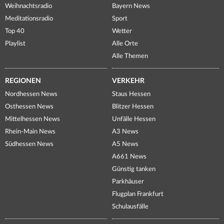
Weihnachtsradio
Bayern News
Meditationsradio
Sport
Top 40
Wetter
Playlist
Alle Orte
Alle Themen
REGIONEN
VERKEHR
Nordhessen News
Staus Hessen
Osthessen News
Blitzer Hessen
Mittelhessen News
Unfälle Hessen
Rhein-Main News
A3 News
Südhessen News
A5 News
A661 News
Günstig tanken
Parkhäuser
Flugplan Frankfurt
Schulausfälle