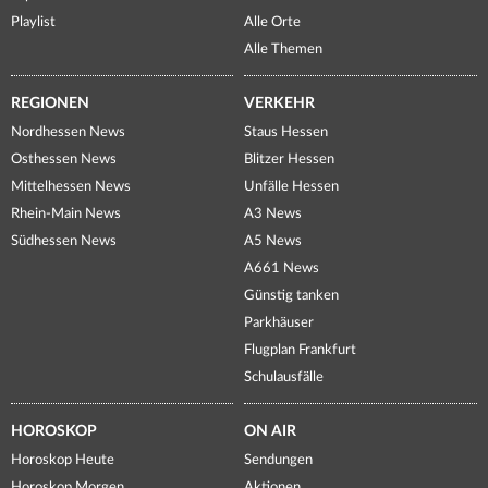
Playlist
Alle Orte
Alle Themen
REGIONEN
VERKEHR
Nordhessen News
Staus Hessen
Osthessen News
Blitzer Hessen
Mittelhessen News
Unfälle Hessen
Rhein-Main News
A3 News
Südhessen News
A5 News
A661 News
Günstig tanken
Parkhäuser
Flugplan Frankfurt
Schulausfälle
HOROSKOP
ON AIR
Horoskop Heute
Sendungen
Horoskop Morgen
Aktionen