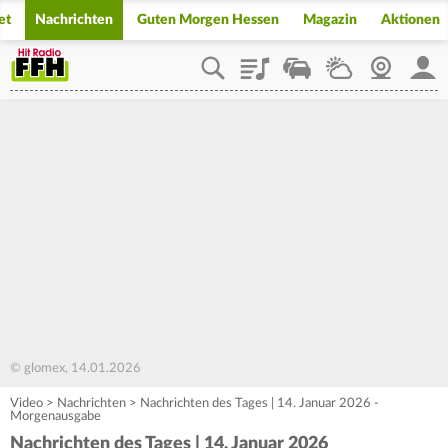
et
Nachrichten
Guten Morgen Hessen
Magazin
Aktionen
Playlist
Staupilot
Wetter
Webcam
Mein
© glomex, 14.01.2026
Video
>
Nachrichten
>
Nachrichten des Tages | 14. Januar 2026 -
Morgenausgabe
Nachrichten des Tages | 14. Januar 2026