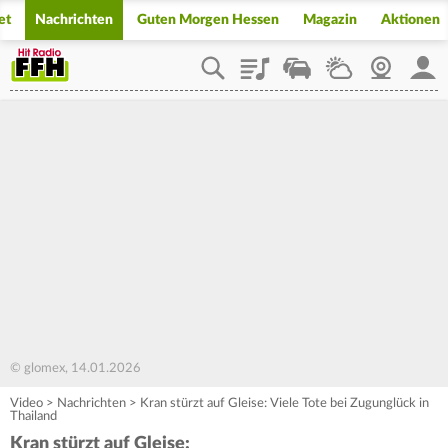
et
Nachrichten
Guten Morgen Hessen
Magazin
Aktionen
Playlist
Staupilot
Wetter
Webcam
Mein
© glomex, 14.01.2026
Video
>
Nachrichten
>
Kran stürzt auf Gleise: Viele Tote bei Zugunglück in
Thailand
Kran stürzt auf Gleise: