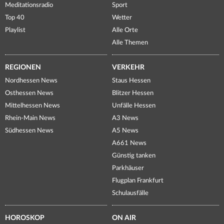
Meditationsradio
Sport
Top 40
Wetter
Playlist
Alle Orte
Alle Themen
REGIONEN
VERKEHR
Nordhessen News
Staus Hessen
Osthessen News
Blitzer Hessen
Mittelhessen News
Unfälle Hessen
Rhein-Main News
A3 News
Südhessen News
A5 News
A661 News
Günstig tanken
Parkhäuser
Flugplan Frankfurt
Schulausfälle
HOROSKOP
ON AIR