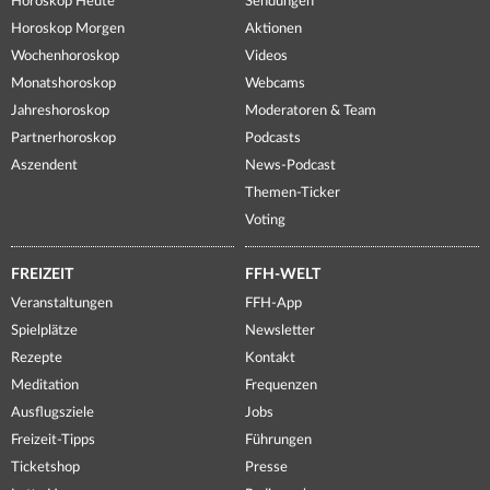
Horoskop Heute
Sendungen
Horoskop Morgen
Aktionen
Wochenhoroskop
Videos
Monatshoroskop
Webcams
Jahreshoroskop
Moderatoren & Team
Partnerhoroskop
Podcasts
Aszendent
News-Podcast
Themen-Ticker
Voting
FREIZEIT
FFH-WELT
Veranstaltungen
FFH-App
Spielplätze
Newsletter
Rezepte
Kontakt
Meditation
Frequenzen
Ausflugsziele
Jobs
Freizeit-Tipps
Führungen
Ticketshop
Presse