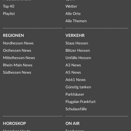
Top 40
Wetter
Playlist
Alle Orte
Alle Themen
REGIONEN
VERKEHR
Nordhessen News
Staus Hessen
Osthessen News
Blitzer Hessen
Mittelhessen News
Unfälle Hessen
Rhein-Main News
A3 News
Südhessen News
A5 News
A661 News
Günstig tanken
Parkhäuser
Flugplan Frankfurt
Schulausfälle
HOROSKOP
ON AIR