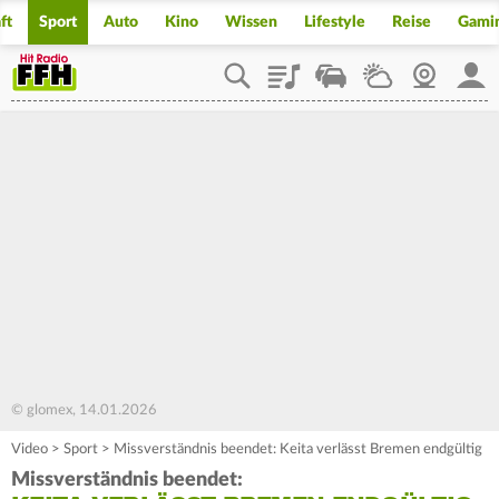
ft
Sport
Auto
Kino
Wissen
Lifestyle
Reise
Gami
Playlist
Staupilot
Wetter
Webcam
Mein
© glomex, 14.01.2026
Video
>
Sport
>
Missverständnis beendet: Keita verlässt Bremen endgültig
Missverständnis beendet: