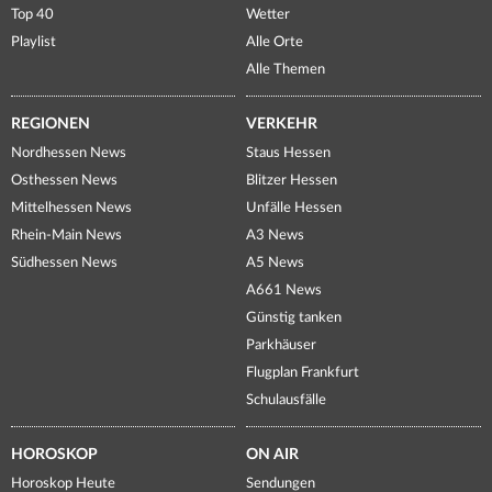
Top 40
Wetter
Playlist
Alle Orte
Alle Themen
REGIONEN
VERKEHR
Nordhessen News
Staus Hessen
Osthessen News
Blitzer Hessen
Mittelhessen News
Unfälle Hessen
Rhein-Main News
A3 News
Südhessen News
A5 News
A661 News
Günstig tanken
Parkhäuser
Flugplan Frankfurt
Schulausfälle
HOROSKOP
ON AIR
Horoskop Heute
Sendungen