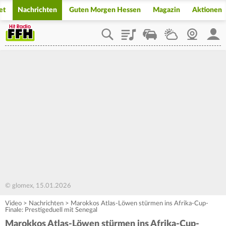
et
Nachrichten
Guten Morgen Hessen
Magazin
Aktionen
Playlist
Staupilot
Wetter
Webcam
Mein
© glomex, 15.01.2026
Video
>
Nachrichten
>
Marokkos Atlas-Löwen stürmen ins Afrika-Cup-
Finale: Prestigeduell mit Senegal
Marokkos Atlas-Löwen stürmen ins Afrika-Cup-