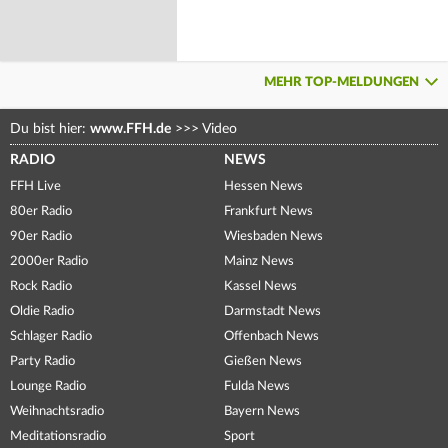
MEHR TOP-MELDUNGEN
Du bist hier:
www.FFH.de
>>>
Video
RADIO
NEWS
FFH Live
Hessen News
80er Radio
Frankfurt News
90er Radio
Wiesbaden News
2000er Radio
Mainz News
Rock Radio
Kassel News
Oldie Radio
Darmstadt News
Schlager Radio
Offenbach News
Party Radio
Gießen News
Lounge Radio
Fulda News
Weihnachtsradio
Bayern News
Meditationsradio
Sport