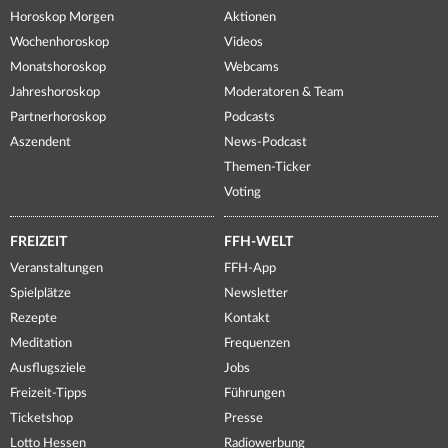
Horoskop Morgen
Aktionen
Wochenhoroskop
Videos
Monatshoroskop
Webcams
Jahreshoroskop
Moderatoren & Team
Partnerhoroskop
Podcasts
Aszendent
News-Podcast
Themen-Ticker
Voting
FREIZEIT
FFH-WELT
Veranstaltungen
FFH-App
Spielplätze
Newsletter
Rezepte
Kontakt
Meditation
Frequenzen
Ausflugsziele
Jobs
Freizeit-Tipps
Führungen
Ticketshop
Presse
Lotto Hessen
Radiowerbung