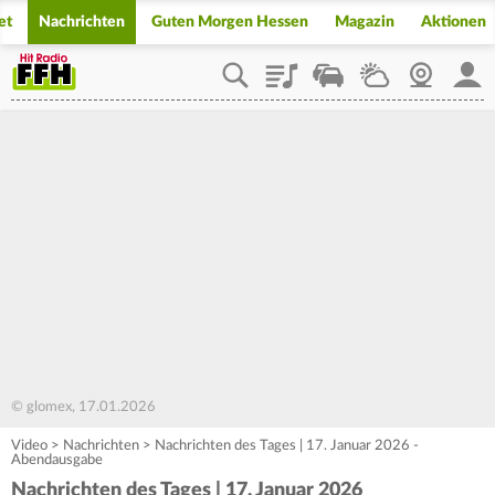
et
Nachrichten
Guten Morgen Hessen
Magazin
Aktionen
Playlist
Staupilot
Wetter
Webcam
Mein
© glomex, 17.01.2026
Video
>
Nachrichten
>
Nachrichten des Tages | 17. Januar 2026 -
Abendausgabe
Nachrichten des Tages | 17. Januar 2026