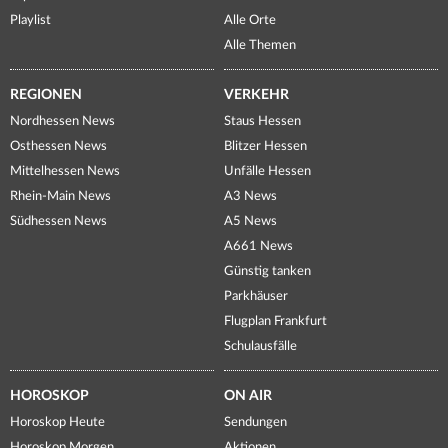
Playlist
Alle Orte
Alle Themen
REGIONEN
VERKEHR
Nordhessen News
Staus Hessen
Osthessen News
Blitzer Hessen
Mittelhessen News
Unfälle Hessen
Rhein-Main News
A3 News
Südhessen News
A5 News
A661 News
Günstig tanken
Parkhäuser
Flugplan Frankfurt
Schulausfälle
HOROSKOP
ON AIR
Horoskop Heute
Sendungen
Horoskop Morgen
Aktionen