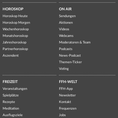
HOROSKOP
ON AIR
Horoskop Heute
Sendungen
Horoskop Morgen
Aktionen
Wochenhoroskop
Videos
Monatshoroskop
Webcams
Jahreshoroskop
Moderatoren & Team
Partnerhoroskop
Podcasts
Aszendent
News-Podcast
Themen-Ticker
Voting
FREIZEIT
FFH-WELT
Veranstaltungen
FFH-App
Spielplätze
Newsletter
Rezepte
Kontakt
Meditation
Frequenzen
Ausflugsziele
Jobs