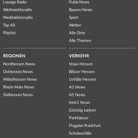
Lounge Radio
Fulda News
Weihnachtsradio
Bayern News
Meditationsradio
Sport
Top 40
Wetter
Playlist
Alle Orte
Alle Themen
REGIONEN
VERKEHR
Nordhessen News
Staus Hessen
Osthessen News
Blitzer Hessen
Mittelhessen News
Unfälle Hessen
Rhein-Main News
A3 News
Südhessen News
A5 News
A661 News
Günstig tanken
Parkhäuser
Flugplan Frankfurt
Schulausfälle