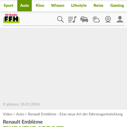
Sport
Auto
Kino
Wissen
Lifestyle
Reise
Gaming
Playlist
Staupilot
Wetter
Webcam
Mein
© glomex, 18.01.2026
Video
>
Auto
>
Renault Emblème - Eine neue Art der Fahrzeugentwicklung
Renault Emblème