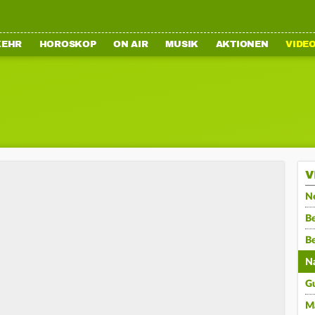
KEHR
HOROSKOP
ON AIR
MUSIK
AKTIONEN
VIDE
V
N
Be
B
N
G
M