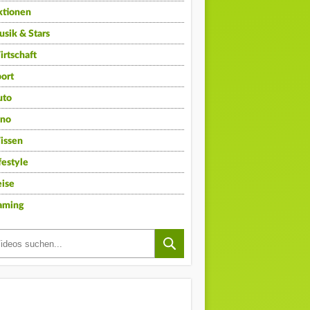
ktionen
sik & Stars
rtschaft
ort
uto
ino
issen
festyle
ise
aming