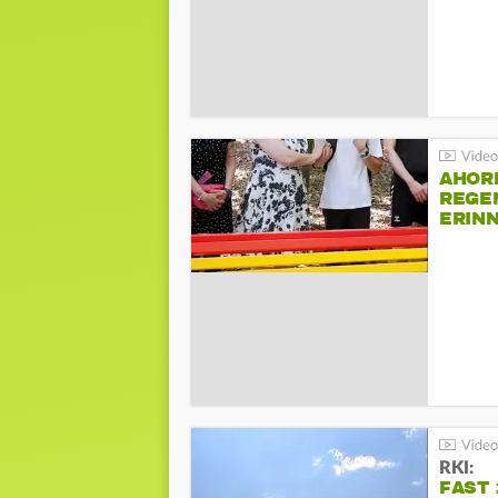
AHOR
REGE
ERIN
BEIM 
RKI:
FAST 