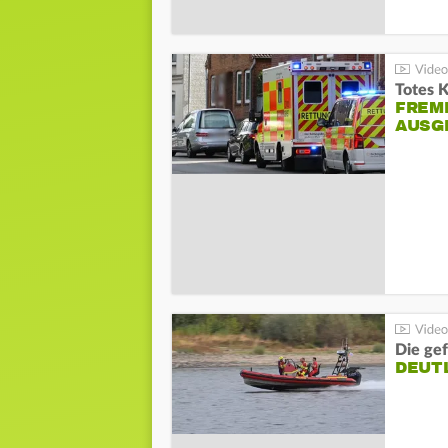
Totes 
FREM
AUSG
Die gef
DEUT