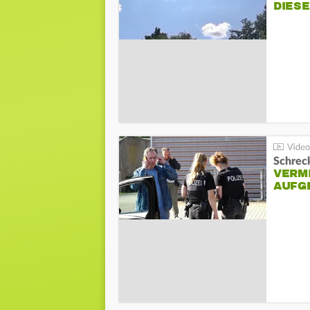
DIES
Schreck
VERM
AUFG