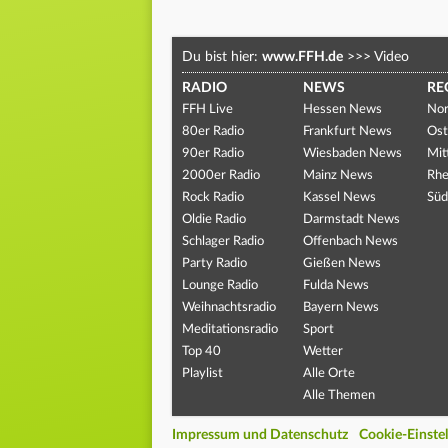
Du bist hier:
www.FFH.de
>>>
Video
RADIO
NEWS
RE
FFH Live
Hessen News
Nor
80er Radio
Frankfurt News
Ost
90er Radio
Wiesbaden News
Mit
2000er Radio
Mainz News
Rhe
Rock Radio
Kassel News
Süd
Oldie Radio
Darmstadt News
Schlager Radio
Offenbach News
Party Radio
Gießen News
Lounge Radio
Fulda News
Weihnachtsradio
Bayern News
Meditationsradio
Sport
Top 40
Wetter
Playlist
Alle Orte
Alle Themen
Impressum und Datenschutz
Cookie-Einste