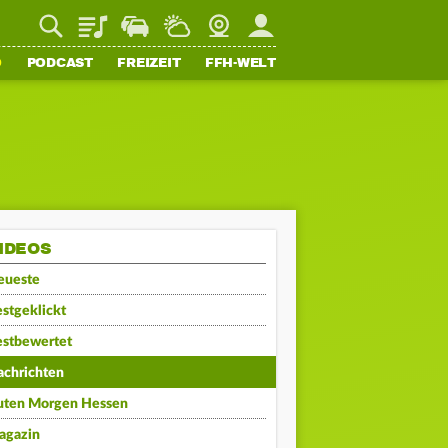
Playlist
Staupilot
Wetter
Webcam
Mein FFH
O
PODCAST
FREIZEIT
FFH-WELT
IDEOS
eueste
stgeklickt
estbewertet
achrichten
uten Morgen Hessen
agazin