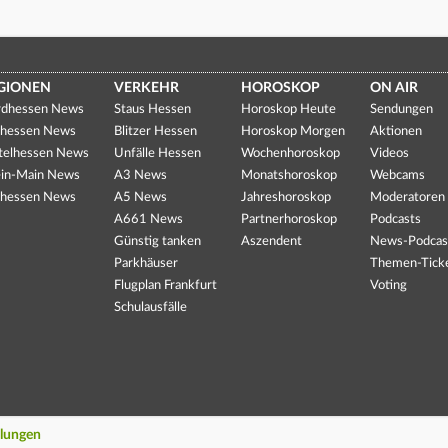
GIONEN
VERKEHR
HOROSKOP
ON AIR
dhessen News
Staus Hessen
Horoskop Heute
Sendungen
hessen News
Blitzer Hessen
Horoskop Morgen
Aktionen
telhessen News
Unfälle Hessen
Wochenhoroskop
Videos
in-Main News
A3 News
Monatshoroskop
Webcams
hessen News
A5 News
Jahreshoroskop
Moderatoren
A661 News
Partnerhoroskop
Podcasts
Günstig tanken
Aszendent
News-Podcas
Parkhäuser
Themen-Tick
Flugplan Frankfurt
Voting
Schulausfälle
llungen