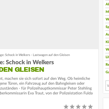
A
Mu
Wi
Sp
A
K
W
ge: Schock in Welkers - Lastwagen auf den Gleisen
Li
e: Schock in Welkers
Re
DEN GLEISEN
G
t, machen sie sich sofort auf den Weg. Ob heimliche
gene Türen, ein Fahrzeug auf den Bahngleisen oder
uständen - für Polizeihauptkommissar Peter Stehling
oberkommissarin Eva Traut, von der Polizeistation Fulda