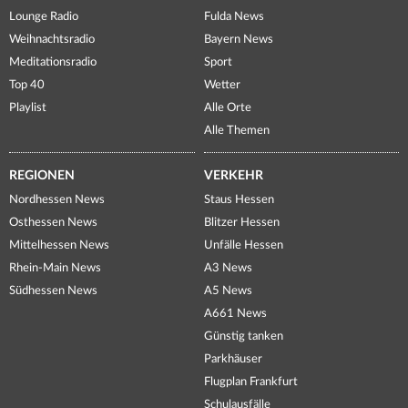
Lounge Radio
Fulda News
Weihnachtsradio
Bayern News
Meditationsradio
Sport
Top 40
Wetter
Playlist
Alle Orte
Alle Themen
REGIONEN
VERKEHR
Nordhessen News
Staus Hessen
Osthessen News
Blitzer Hessen
Mittelhessen News
Unfälle Hessen
Rhein-Main News
A3 News
Südhessen News
A5 News
A661 News
Günstig tanken
Parkhäuser
Flugplan Frankfurt
Schulausfälle