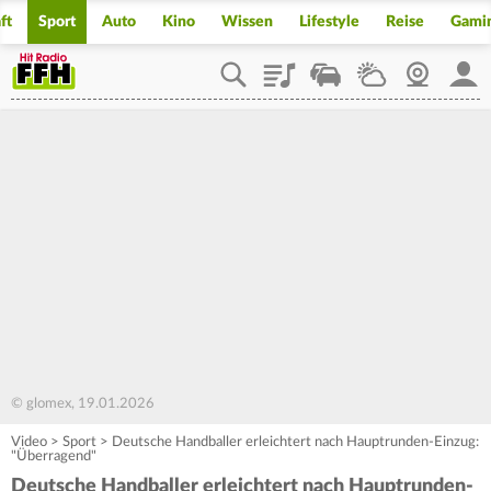
ft
Sport
Auto
Kino
Wissen
Lifestyle
Reise
Gami
Playlist
Staupilot
Wetter
Webcam
Mein
© glomex, 19.01.2026
Video
>
Sport
>
Deutsche Handballer erleichtert nach Hauptrunden-Einzug:
"Überragend"
Deutsche Handballer erleichtert nach Hauptrunden-