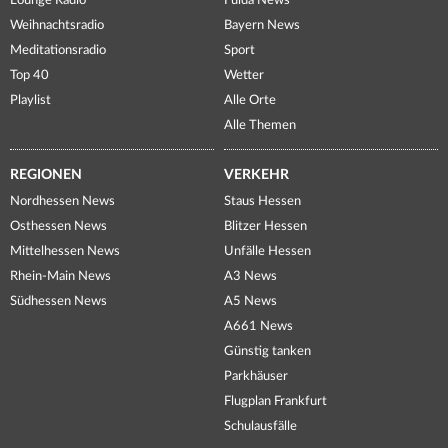
Lounge Radio
Fulda News
Weihnachtsradio
Bayern News
Meditationsradio
Sport
Top 40
Wetter
Playlist
Alle Orte
Alle Themen
REGIONEN
VERKEHR
Nordhessen News
Staus Hessen
Osthessen News
Blitzer Hessen
Mittelhessen News
Unfälle Hessen
Rhein-Main News
A3 News
Südhessen News
A5 News
A661 News
Günstig tanken
Parkhäuser
Flugplan Frankfurt
Schulausfälle