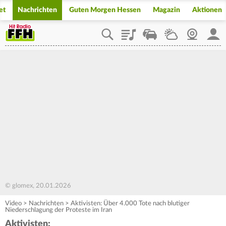
et
Nachrichten
Guten Morgen Hessen
Magazin
Aktionen
Playlist
Staupilot
Wetter
Webcam
Mein
© glomex, 20.01.2026
Video
>
Nachrichten
>
Aktivisten: Über 4.000 Tote nach blutiger
Niederschlagung der Proteste im Iran
Aktivisten: