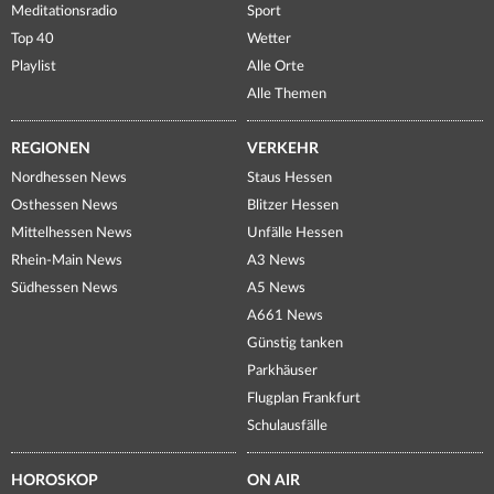
Meditationsradio
Sport
Top 40
Wetter
Playlist
Alle Orte
Alle Themen
REGIONEN
VERKEHR
Nordhessen News
Staus Hessen
Osthessen News
Blitzer Hessen
Mittelhessen News
Unfälle Hessen
Rhein-Main News
A3 News
Südhessen News
A5 News
A661 News
Günstig tanken
Parkhäuser
Flugplan Frankfurt
Schulausfälle
HOROSKOP
ON AIR