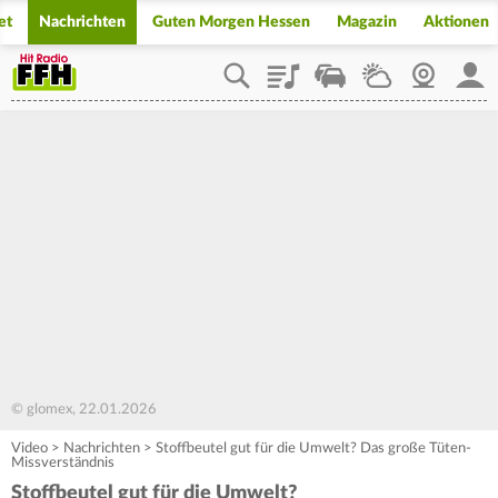
et
Nachrichten
Guten Morgen Hessen
Magazin
Aktionen
Playlist
Staupilot
Wetter
Webcam
Mein
© glomex, 22.01.2026
Video
>
Nachrichten
>
Stoffbeutel gut für die Umwelt? Das große Tüten-
Missverständnis
Stoffbeutel gut für die Umwelt?