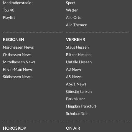
Meditationsradio
Sport
Top 40
Wetter
Playlist
Alle Orte
Alle Themen
REGIONEN
VERKEHR
Nordhessen News
Staus Hessen
Osthessen News
Blitzer Hessen
Mittelhessen News
Unfälle Hessen
Rhein-Main News
A3 News
Südhessen News
A5 News
A661 News
Günstig tanken
Parkhäuser
Flugplan Frankfurt
Schulausfälle
HOROSKOP
ON AIR