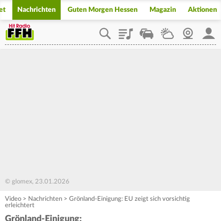
et
Nachrichten
Guten Morgen Hessen
Magazin
Aktionen
Playlist
Staupilot
Wetter
Webcam
Mein
© glomex, 23.01.2026
Video
>
Nachrichten
>
Grönland-Einigung: EU zeigt sich vorsichtig
erleichtert
Grönland-Einigung: