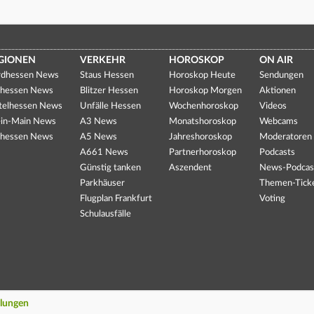
GIONEN
VERKEHR
HOROSKOP
ON AIR
dhessen News
Staus Hessen
Horoskop Heute
Sendungen
hessen News
Blitzer Hessen
Horoskop Morgen
Aktionen
telhessen News
Unfälle Hessen
Wochenhoroskop
Videos
in-Main News
A3 News
Monatshoroskop
Webcams
hessen News
A5 News
Jahreshoroskop
Moderatoren
A661 News
Partnerhoroskop
Podcasts
Günstig tanken
Aszendent
News-Podcas
Parkhäuser
Themen-Tick
Flugplan Frankfurt
Voting
Schulausfälle
llungen