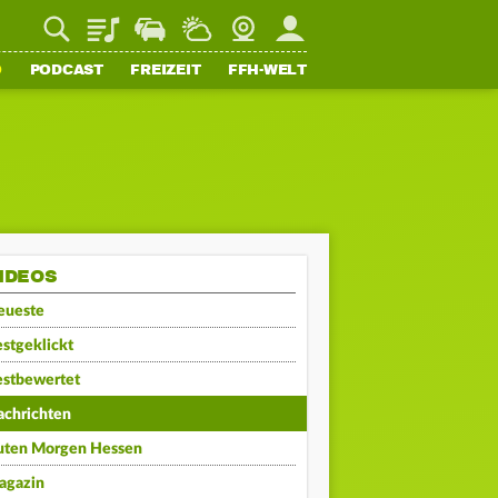
Playlist
Staupilot
Wetter
Webcam
Mein FFH
O
PODCAST
FREIZEIT
FFH-WELT
IDEOS
eueste
stgeklickt
estbewertet
achrichten
uten Morgen Hessen
agazin