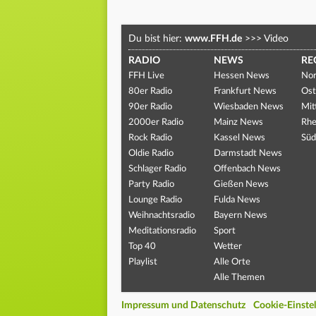
Du bist hier:
www.FFH.de
>>>
Video
RADIO
NEWS
RE
FFH Live
Hessen News
Nor
80er Radio
Frankfurt News
Ost
90er Radio
Wiesbaden News
Mit
2000er Radio
Mainz News
Rhe
Rock Radio
Kassel News
Süd
Oldie Radio
Darmstadt News
Schlager Radio
Offenbach News
Party Radio
Gießen News
Lounge Radio
Fulda News
Weihnachtsradio
Bayern News
Meditationsradio
Sport
Top 40
Wetter
Playlist
Alle Orte
Alle Themen
Impressum und Datenschutz
Cookie-Einste