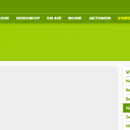
KEHR
HOROSKOP
ON AIR
MUSIK
AKTIONEN
VIDE
V
N
Be
B
N
G
M