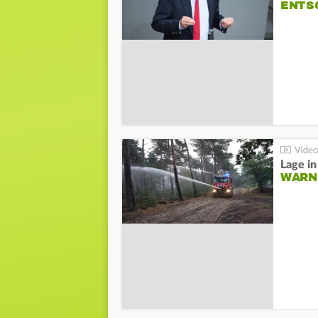
NTSC
WARN