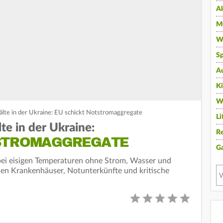
A
Mu
Wi
Sp
A
K
W
älte in der Ukraine: EU schickt Notstromaggregate
Li
te in der Ukraine:
Re
TSTROMAGGREGATE
G
 bei eisigen Temperaturen ohne Strom, Wasser und
len Krankenhäuser, Notunterkünfte und kritische