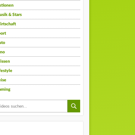
ktionen
sik & Stars
rtschaft
ort
uto
ino
issen
festyle
ise
aming