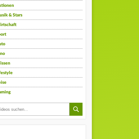
ktionen
sik & Stars
rtschaft
ort
uto
ino
issen
festyle
ise
aming