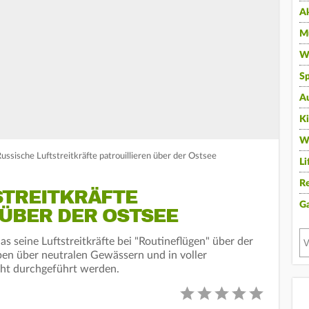
A
Mu
Wi
Sp
A
K
W
Russische Luftstreitkräfte patrouillieren über der Ostsee
Li
Re
STREITKRÄFTE
G
 ÜBER DER OSTSEE
as seine Luftstreitkräfte bei "Routineflügen" über der
ben über neutralen Gewässern und in voller
ht durchgeführt werden.