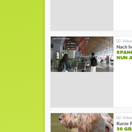
Nach he
SPAN
NUN 
Kurze P
36 G