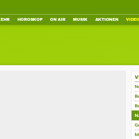
KEHR
HOROSKOP
ON AIR
MUSIK
AKTIONEN
VIDE
V
N
Be
B
N
G
M