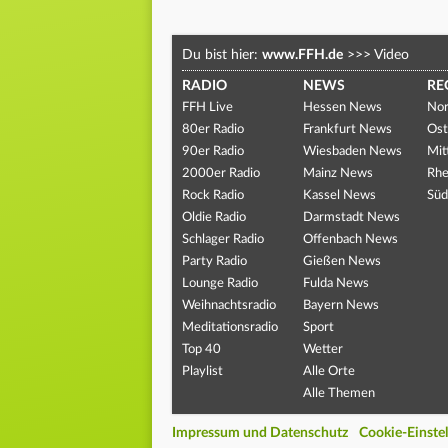
Du bist hier:
www.FFH.de
>>>
Video
RADIO
NEWS
RE
FFH Live
Hessen News
Nor
80er Radio
Frankfurt News
Ost
90er Radio
Wiesbaden News
Mit
2000er Radio
Mainz News
Rhe
Rock Radio
Kassel News
Süd
Oldie Radio
Darmstadt News
Schlager Radio
Offenbach News
Party Radio
Gießen News
Lounge Radio
Fulda News
Weihnachtsradio
Bayern News
Meditationsradio
Sport
Top 40
Wetter
Playlist
Alle Orte
Alle Themen
Impressum und Datenschutz
Cookie-Einste