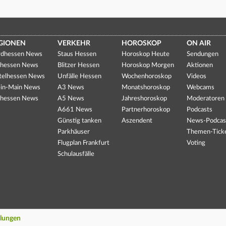
GIONEN
VERKEHR
HOROSKOP
ON AIR
dhessen News
Staus Hessen
Horoskop Heute
Sendungen
hessen News
Blitzer Hessen
Horoskop Morgen
Aktionen
telhessen News
Unfälle Hessen
Wochenhoroskop
Videos
in-Main News
A3 News
Monatshoroskop
Webcams
hessen News
A5 News
Jahreshoroskop
Moderatoren
A661 News
Partnerhoroskop
Podcasts
Günstig tanken
Aszendent
News-Podcas
Parkhäuser
Themen-Tick
Flugplan Frankfurt
Voting
Schulausfälle
llungen