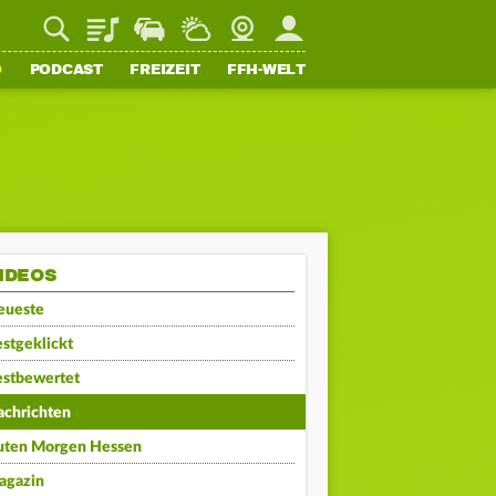
Playlist
Staupilot
Wetter
Webcam
Mein FFH
O
PODCAST
FREIZEIT
FFH-WELT
IDEOS
eueste
stgeklickt
estbewertet
achrichten
uten Morgen Hessen
agazin