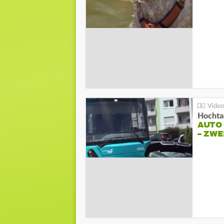
Hochta
AUTO
– ZW