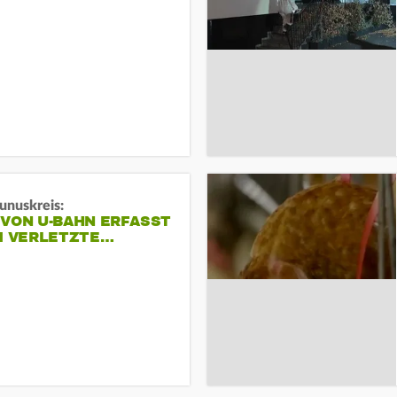
unuskreis:
 VON U-BAHN ERFASST
EI VERLETZTE…