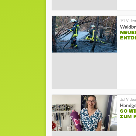
Waldbr
NEUE
ENTD
Handge
SO WI
ZUM 